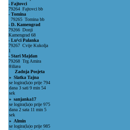
- Fajtovci
79264 Fajtovci bb
- Tomina
79265 Tomina bb
- D. Kamengrad
79266 Donji
Kamengrad 68
- Lu¹ci Palanka
79267 Cvije Kukolja
1
- Stari Majdan
79268 Trg Amira
®iliæa
Zadnja Posjeta
» Slatka Tajna
se logira(la)o prije 794
dana 3 sati 9 min 54
sek
» sanjanka17
se logira(la)o prije 975
dana 2 sata 11 min 5
sek
» Almin
se logira(la)o prije 985