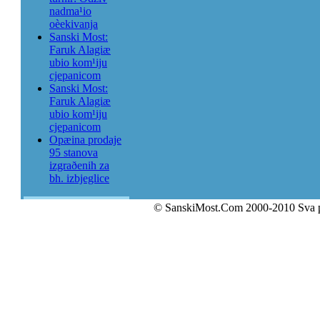
nadma¹io
oèekivanja
Sanski Most:
Faruk Alagiæ
ubio kom¹iju
cjepanicom
Sanski Most:
Faruk Alagiæ
ubio kom¹iju
cjepanicom
Opæina prodaje
95 stanova
izgraðenih za
bh. izbjeglice
© SanskiMost.Com 2000-2010 Sva 