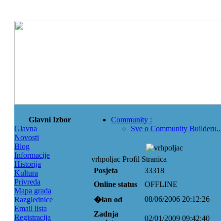
Glavni Izbor
Community
:
Glavna
Sve o Community Builderu..
Novosti
Blog
Informacije
vrhpoljac Profil Stranica
Historija
Posjeta
33318
Kultura
Privreda
Online status
OFFLINE
Mapa grada
08/06/2006 20:12:26
Razglednice
�lan od
Email lista
Zadnja
Registracija
02/01/2009 09:42:40