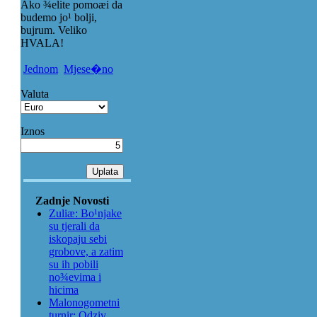
Ako ¾elite pomoæi da
budemo jo¹ bolji,
bujrum. Veliko
HVALA!
Jednom
Mjese�no
Valuta
Iznos
Zadnje Novosti
Zuliæ: Bo¹njake
su tjerali da
iskopaju sebi
grobove, a zatim
su ih pobili
no¾evima i
hicima
Malonogometni
turnir: Odziv