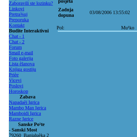
posjeta
Zaboravili ste lozinku?
Linkovi
Zadnja
03/08/2006 13:55:02
Pretra¾uj
dopuna
Preporuka
Kontakt
Pol:
Mu¹ko
Budite Interaktivni
Chat - 1
Chat - 2
Forum
Smail e-mail
Foto galerija
Lista èlanova
Knjiga gostiju
Prièe
Vicevi
Poslovi
Horoskop
Zabava
Napadaèi Igrica
Mambo Man Igrica
Mamboidi Igrica
Razne Igrice
Sanske Po¹te
- Sanski Most
79260 Banjaluèka 2