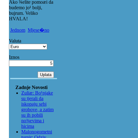
Ako ¾elite pomoæi da
budemo jo¹ bolji,
bujrum. Veliko
HVALA!
Jednom
Mjese�no
Valuta
Iznos
Zadnje Novosti
Zuliæ: Bo¹njake
su tjerali da
iskopaju sebi
grobove, a zatim
su ih pobili
no¾evima i
hicima
Malonogometni
turnir: Odziv