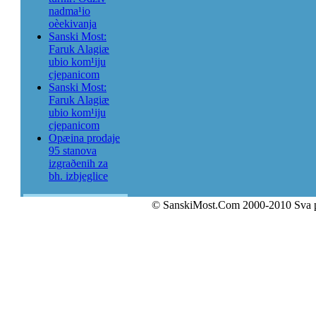
nadma¹io
oèekivanja
Sanski Most:
Faruk Alagiæ
ubio kom¹iju
cjepanicom
Sanski Most:
Faruk Alagiæ
ubio kom¹iju
cjepanicom
Opæina prodaje
95 stanova
izgraðenih za
bh. izbjeglice
© SanskiMost.Com 2000-2010 Sva 