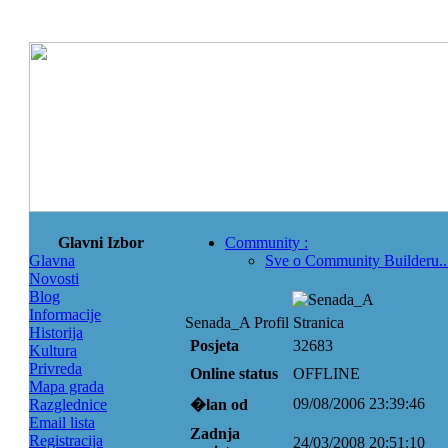
Glavni Izbor
Community
:
Glavna
Sve o Community Builderu..
Novosti
Blog
Informacije
Senada_A Profil Stranica
Historija
Posjeta
32683
Kultura
Privreda
Online status
OFFLINE
Mapa grada
09/08/2006 23:39:46
Razglednice
�lan od
Email lista
Zadnja
Registracija
24/03/2008 20:51:10