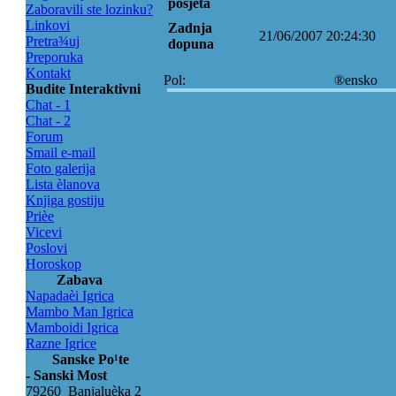
posjeta
Zaboravili ste lozinku?
Linkovi
Zadnja
21/06/2007 20:24:30
Pretra¾uj
dopuna
Preporuka
Kontakt
Pol:
®ensko
Budite Interaktivni
Chat - 1
Chat - 2
Forum
Smail e-mail
Foto galerija
Lista èlanova
Knjiga gostiju
Prièe
Vicevi
Poslovi
Horoskop
Zabava
Napadaèi Igrica
Mambo Man Igrica
Mamboidi Igrica
Razne Igrice
Sanske Po¹te
- Sanski Most
79260 Banjaluèka 2