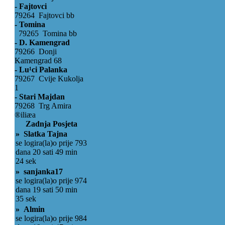
- Fajtovci
79264 Fajtovci bb
- Tomina
79265 Tomina bb
- D. Kamengrad
79266 Donji
Kamengrad 68
- Lu¹ci Palanka
79267 Cvije Kukolja
1
- Stari Majdan
79268 Trg Amira
®iliæa
Zadnja Posjeta
» Slatka Tajna
se logira(la)o prije 793
dana 20 sati 49 min
24 sek
» sanjanka17
se logira(la)o prije 974
dana 19 sati 50 min
35 sek
» Almin
se logira(la)o prije 984