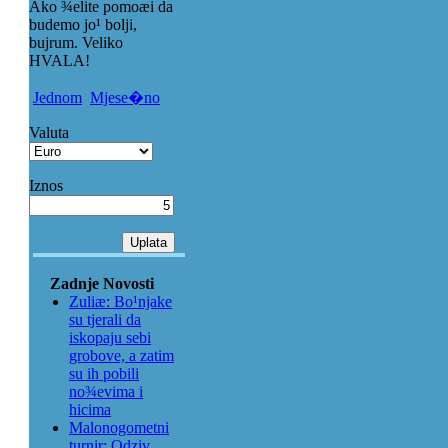
Ako ¾elite pomoæi da
budemo jo¹ bolji,
bujrum. Veliko
HVALA!
Jednom
Mjese�no
Valuta
Iznos
Zadnje Novosti
Zuliæ: Bo¹njake
su tjerali da
iskopaju sebi
grobove, a zatim
su ih pobili
no¾evima i
hicima
Malonogometni
turnir: Odziv