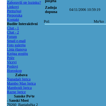
posjeta
Zaboravili ste lozinku?
Linkovi
Zadnja
04/11/2006 10:59:19
Pretra¾uj
dopuna
Preporuka
Kontakt
Pol:
Mu¹ko
Budite Interaktivni
Chat - 1
Chat - 2
Forum
Smail e-mail
Foto galerija
Lista èlanova
Knjiga gostiju
Prièe
Vicevi
Poslovi
Horoskop
Zabava
Napadaèi Igrica
Mambo Man Igrica
Mamboidi Igrica
Razne Igrice
Sanske Po¹te
- Sanski Most
79260 Banjaluèka 2