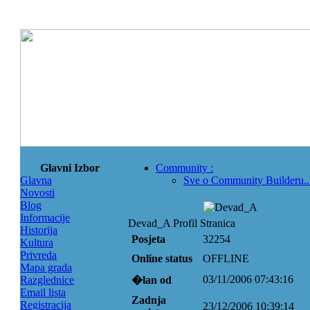
Glavni Izbor
Community
:
Glavna
Sve o Community Builderu..
Novosti
Blog
Informacije
Devad_A Profil Stranica
Historija
Posjeta
32254
Kultura
Privreda
Online status
OFFLINE
Mapa grada
03/11/2006 07:43:16
Razglednice
�lan od
Email lista
Zadnja
Registracija
23/12/2006 10:39:14