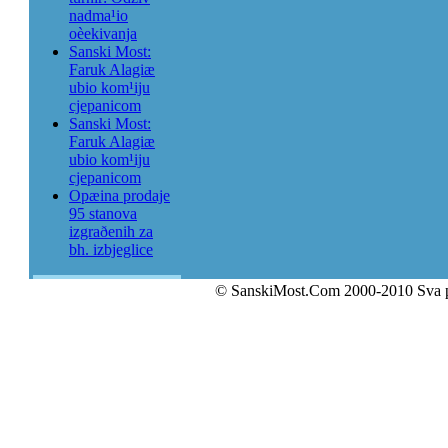
nadma¹io
oèekivanja
Sanski Most:
Faruk Alagiæ
ubio kom¹iju
cjepanicom
Sanski Most:
Faruk Alagiæ
ubio kom¹iju
cjepanicom
Opæina prodaje
95 stanova
izgraðenih za
bh. izbjeglice
© SanskiMost.Com 2000-2010 Sva 