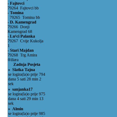
- Fajtovci
79264 Fajtovci bb
- Tomina
79265 Tomina bb
- D. Kamengrad
79266 Donji
Kamengrad 68
- Lu¹ci Palanka
79267 Cvije Kukolja
1
- Stari Majdan
79268 Trg Amira
®iliæa
Zadnja Posjeta
» Slatka Tajna
se logira(la)o prije 794
dana 5 sati 28 min 2
sek
» sanjanka17
se logira(la)o prije 975
dana 4 sati 29 min 13
sek
» Almin
se logira(la)o prije 985