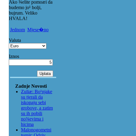
Ako ¾elite pomoæi da
budemo jo¹ bolji,
bujrum. Veliko
HVALA!
Jednom
Mjese�no
Valuta
Iznos
Zadnje Novosti
Zuliæ: Bo¹njake
su tjerali da
iskopaju sebi
grobove, a zatim
su ih pobili
no¾evima i
hicima
Malonogometni
turnir: Odziv