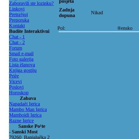
posjeta
Zaboravili ste lozinku?
Linkovi
Zadnja
Nikad
Pretra¾uj
dopuna
Preporuka
Kontakt
Pol:
®ensko
Budite Interaktivni
Chat - 1
Chat - 2
Forum
Smail e-mail
Foto galerija
Lista èlanova
Knjiga gostiju
Prièe
Vicevi
Poslovi
Horoskop
Zabava
Napadaèi Igrica
Mambo Man Igrica
Mamboidi Igrica
Razne Igrice
Sanske Po¹te
- Sanski Most
79260 Banjaluèka 2