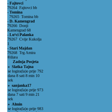
- Fajtovci
79264 Fajtovci bb
- Tomina
79265 Tomina bb
- D. Kamengrad
79266 Donji
Kamengrad 68
- Lu¹ci Palanka
79267 Cvije Kukolja
1
- Stari Majdan
79268 Trg Amira
®iliæa
Zadnja Posjeta
» Slatka Tajna
se logira(la)o prije 792
dana 8 sati 8 min 10
sek
» sanjanka17
se logira(la)o prije 973
dana 7 sati 9 min 21
sek
» Almin
se logira(la)o prije 983