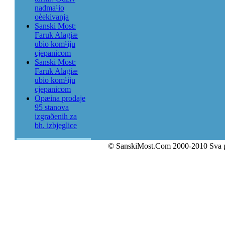
nadma¹io
oèekivanja
Sanski Most:
Faruk Alagiæ
ubio kom¹iju
cjepanicom
Sanski Most:
Faruk Alagiæ
ubio kom¹iju
cjepanicom
Opæina prodaje
95 stanova
izgraðenih za
bh. izbjeglice
© SanskiMost.Com 2000-2010 Sva 