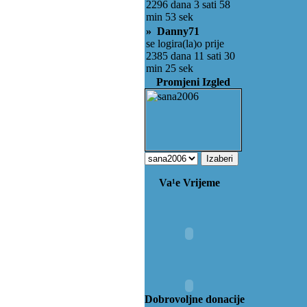
2296 dana 3 sati 58
min 53 sek
» Danny71
se logira(la)o prije
2385 dana 11 sati 30
min 25 sek
Promjeni Izgled
Va¹e Vrijeme
Dobrovoljne donacije