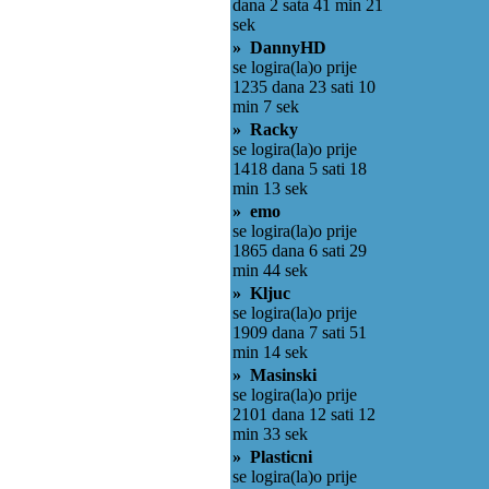
dana 2 sata 41 min 21
sek
» DannyHD
se logira(la)o prije
1235 dana 23 sati 10
min 7 sek
» Racky
se logira(la)o prije
1418 dana 5 sati 18
min 13 sek
» emo
se logira(la)o prije
1865 dana 6 sati 29
min 44 sek
» Kljuc
se logira(la)o prije
1909 dana 7 sati 51
min 14 sek
» Masinski
se logira(la)o prije
2101 dana 12 sati 12
min 33 sek
» Plasticni
se logira(la)o prije