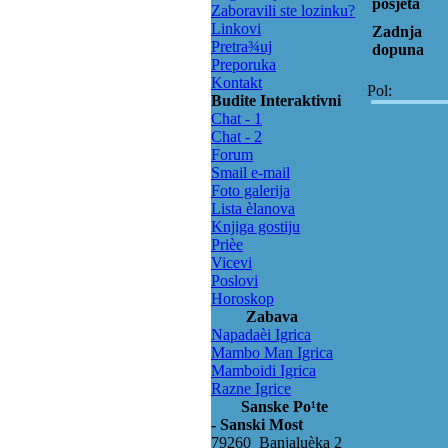
posjeta
Zaboravili ste lozinku?
Linkovi
Zadnja
Pretra¾uj
dopuna
Preporuka
Kontakt
Pol:
Budite Interaktivni
Chat - 1
Chat - 2
Forum
Smail e-mail
Foto galerija
Lista èlanova
Knjiga gostiju
Prièe
Vicevi
Poslovi
Horoskop
Zabava
Napadaèi Igrica
Mambo Man Igrica
Mamboidi Igrica
Razne Igrice
Sanske Po¹te
- Sanski Most
79260 Banjaluèka 2