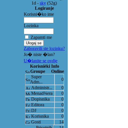
1d
-
sky
(52g)
Logiranje
Korisni�ko ime
Lozinka
Zapamti me
Zaboravili ste lozinku?
Jo� niste �lan?
U�lanite se ovdje
Korisnièki Info
Groupe
Online
Super
0
Adm...
Administr...
0
Menad¾era
0
Dopisnika
0
Editora
0
DJ
0
Korisnika
0
Gosti
14
Prisutnih
14