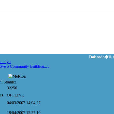
Dobrodo�li, d
unity
:
Sve o Community Builderu...
;
l Stranica
32256
us
OFFLINE
04/03/2007 14:04:27
18/04/2007 15:57:10