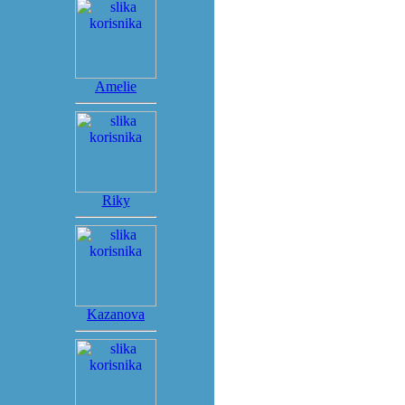
Amelie
Riky
Kazanova