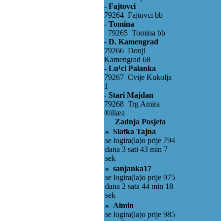
- Fajtovci
79264 Fajtovci bb
- Tomina
79265 Tomina bb
- D. Kamengrad
79266 Donji
Kamengrad 68
- Lu¹ci Palanka
79267 Cvije Kukolja
1
- Stari Majdan
79268 Trg Amira
®iliæa
Zadnja Posjeta
» Slatka Tajna
se logira(la)o prije 794
dana 3 sati 43 min 7
sek
» sanjanka17
se logira(la)o prije 975
dana 2 sata 44 min 18
sek
» Almin
se logira(la)o prije 985