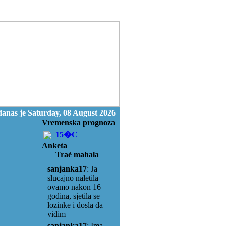
anas je Saturday, 08 August 2026
Vremenska prognoza
15�C
Anketa
Traè mahala