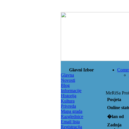
Glavni Izbor
Comm
Glavna
Novosti
Blog
Informacije
MeRiSa Profi
Historija
Posjeta
Kultura
Privreda
Online stat
Mapa grada
Razglednice
�lan od
Email lista
Zadnja
Registracija