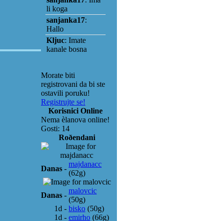
Morate biti
registrovani da bi ste
ostavili poruku!
Registrujte se!
Korisnici Online
Nema èlanova online!
Gosti: 14
Roðendani
majdanacc
Danas
-
(62g)
malovcic
Danas
-
(50g)
1d
-
bisko
(50g)
1d
-
emirho
(66g)