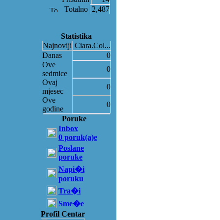
Totalno
2,487
Statistika
Najnoviji
Ciara.Col...
Danas
0
Ove
0
sedmice
Ovaj
0
mjesec
Ove
0
godine
Poruke
Inbox
0 poruk(a)e
Poslane
poruke
Napi�i
poruku
Tra�i
Sme�e
Profil Centar