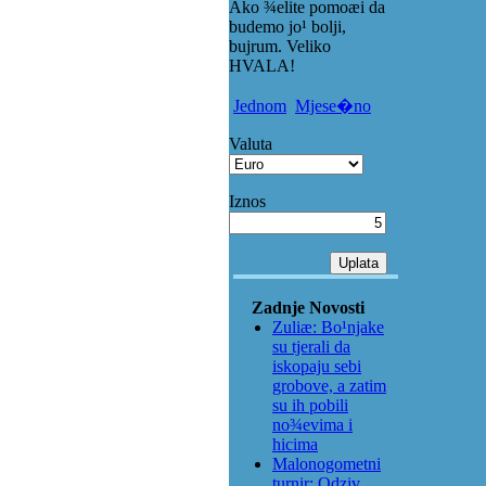
Ako ¾elite pomoæi da
budemo jo¹ bolji,
bujrum. Veliko
HVALA!
Jednom
Mjese�no
Valuta
Iznos
Zadnje Novosti
Zuliæ: Bo¹njake
su tjerali da
iskopaju sebi
grobove, a zatim
su ih pobili
no¾evima i
hicima
Malonogometni
turnir: Odziv