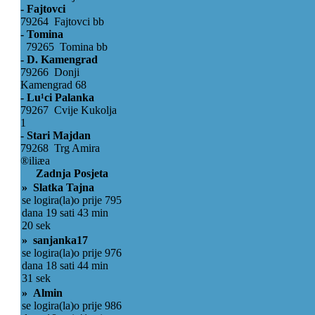
- Fajtovci
79264 Fajtovci bb
- Tomina
79265 Tomina bb
- D. Kamengrad
79266 Donji
Kamengrad 68
- Lu¹ci Palanka
79267 Cvije Kukolja
1
- Stari Majdan
79268 Trg Amira
®iliæa
Zadnja Posjeta
» Slatka Tajna
se logira(la)o prije 795
dana 19 sati 43 min
20 sek
» sanjanka17
se logira(la)o prije 976
dana 18 sati 44 min
31 sek
» Almin
se logira(la)o prije 986