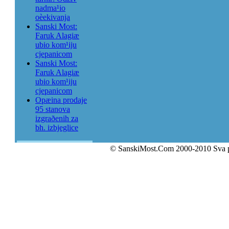
nadma¹io
oèekivanja
Sanski Most:
Faruk Alagiæ
ubio kom¹iju
cjepanicom
Sanski Most:
Faruk Alagiæ
ubio kom¹iju
cjepanicom
Opæina prodaje
95 stanova
izgraðenih za
bh. izbjeglice
© SanskiMost.Com 2000-2010 Sva 