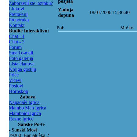
posjeta
Zaboravili ste lozinku?
Linkovi
Zadnja
18/01/2006 15:36:40
Pretra¾uj
dopuna
Preporuka
Kontakt
Pol:
Mu¹ko
Budite Interaktivni
Chat - 1
Chat - 2
Forum
Smail e-mail
Foto galerija
Lista èlanova
Knjiga gostiju
Prièe
Vicevi
Poslovi
Horoskop
Zabava
Napadaèi Igrica
Mambo Man Igrica
Mamboidi Igrica
Razne Igrice
Sanske Po¹te
- Sanski Most
79260 Banjaluèka 2