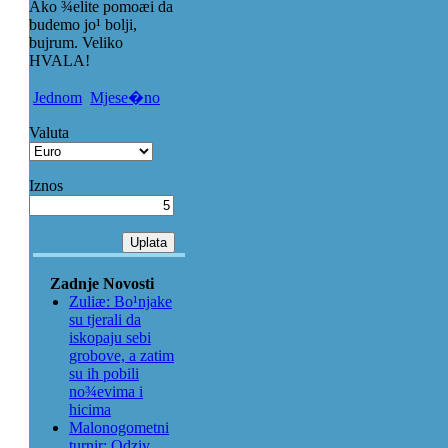
Ako ¾elite pomoæi da
budemo jo¹ bolji,
bujrum. Veliko
HVALA!
Jednom
Mjese�no
Valuta
Iznos
Zadnje Novosti
Zuliæ: Bo¹njake
su tjerali da
iskopaju sebi
grobove, a zatim
su ih pobili
no¾evima i
hicima
Malonogometni
turnir: Odziv