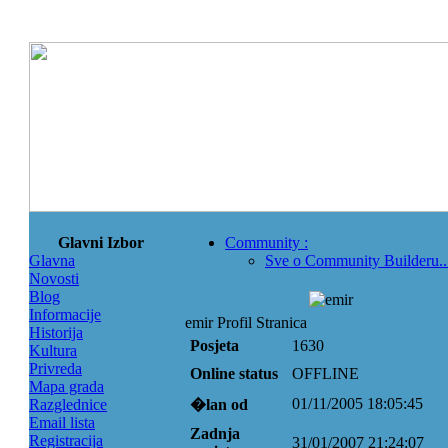
Glavni Izbor
Community
:
Glavna
Sve o Community Builderu..
Novosti
Blog
Informacije
emir Profil Stranica
Historija
Posjeta
1630
Kultura
Privreda
Online status
OFFLINE
Mapa grada
01/11/2005 18:05:45
Razglednice
�lan od
Email lista
Zadnja
Registracija
31/01/2007 21:24:07