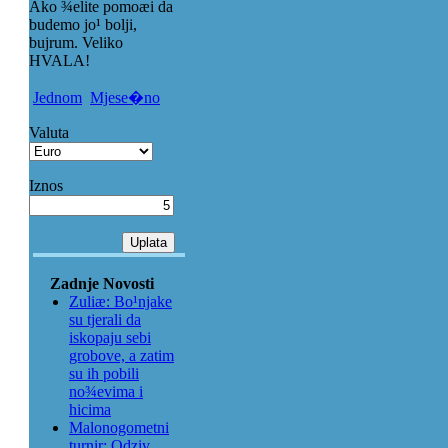
Ako ¾elite pomoæi da
budemo jo¹ bolji,
bujrum. Veliko
HVALA!
Jednom
Mjese�no
Valuta
Iznos
Zadnje Novosti
Zuliæ: Bo¹njake
su tjerali da
iskopaju sebi
grobove, a zatim
su ih pobili
no¾evima i
hicima
Malonogometni
turnir: Odziv