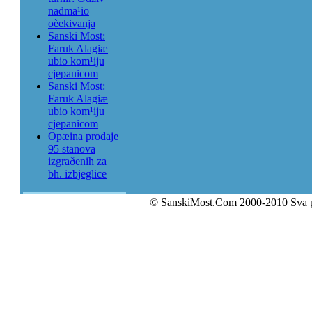
nadma¹io
oèekivanja
Sanski Most:
Faruk Alagiæ
ubio kom¹iju
cjepanicom
Sanski Most:
Faruk Alagiæ
ubio kom¹iju
cjepanicom
Opæina prodaje
95 stanova
izgraðenih za
bh. izbjeglice
© SanskiMost.Com 2000-2010 Sva 