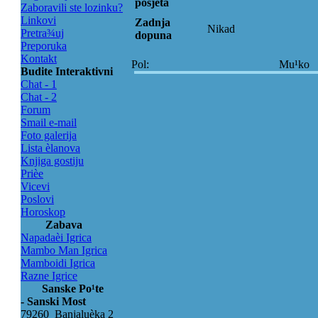
posjeta
Zaboravili ste lozinku?
Linkovi
Zadnja
Nikad
Pretra¾uj
dopuna
Preporuka
Kontakt
Pol:
Mu¹ko
Budite Interaktivni
Chat - 1
Chat - 2
Forum
Smail e-mail
Foto galerija
Lista èlanova
Knjiga gostiju
Prièe
Vicevi
Poslovi
Horoskop
Zabava
Napadaèi Igrica
Mambo Man Igrica
Mamboidi Igrica
Razne Igrice
Sanske Po¹te
- Sanski Most
79260 Banjaluèka 2