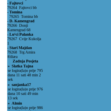
- Fajtovci
79264 Fajtovci bb
- Tomina
79265 Tomina bb
- D. Kamengrad
79266 Donji
Kamengrad 68
- Lu¹ci Palanka
79267 Cvije Kukolja
1
- Stari Majdan
79268 Trg Amira
®iliæa
Zadnja Posjeta
» Slatka Tajna
se logira(la)o prije 795
dana 11 sati 48 min 2
sek
» sanjanka17
se logira(la)o prije 976
dana 10 sati 49 min
13 sek
» Almin
se logira(la)o prije 986