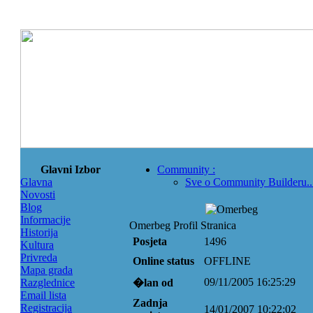
Glavni Izbor
Community
:
Glavna
Sve o Community Builderu..
Novosti
Blog
Informacije
Omerbeg Profil Stranica
Historija
Posjeta
1496
Kultura
Privreda
Online status
OFFLINE
Mapa grada
09/11/2005 16:25:29
Razglednice
�lan od
Email lista
Zadnja
Registracija
14/01/2007 10:22:02