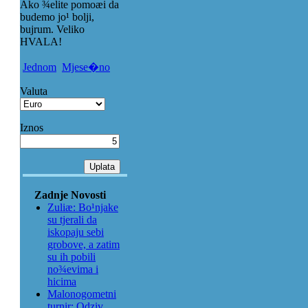
Ako ¾elite pomoæi da
budemo jo¹ bolji,
bujrum. Veliko
HVALA!
Jednom
Mjese�no
Valuta
Iznos
Zadnje Novosti
Zuliæ: Bo¹njake
su tjerali da
iskopaju sebi
grobove, a zatim
su ih pobili
no¾evima i
hicima
Malonogometni
turnir: Odziv