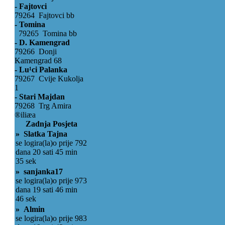
- Fajtovci
79264 Fajtovci bb
- Tomina
79265 Tomina bb
- D. Kamengrad
79266 Donji
Kamengrad 68
- Lu¹ci Palanka
79267 Cvije Kukolja
1
- Stari Majdan
79268 Trg Amira
®iliæa
Zadnja Posjeta
» Slatka Tajna
se logira(la)o prije 792
dana 20 sati 45 min
35 sek
» sanjanka17
se logira(la)o prije 973
dana 19 sati 46 min
46 sek
» Almin
se logira(la)o prije 983