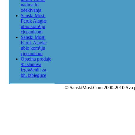
nadma¹io
oèekivanja
Sanski Most:
Faruk Alagiæ
ubio kom¹iju
cjepanicom
Sanski Most:
Faruk Alagiæ
ubio kom¹iju
cjepanicom
Opæina prodaje
95 stanova
izgraðenih za
bh. izbjeglice
© SanskiMost.Com 2000-2010 Sva 