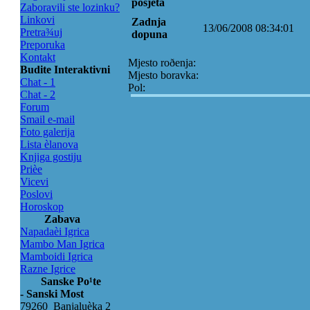
posjeta
Zaboravili ste lozinku?
Linkovi
Zadnja
13/06/2008 08:34:01
Pretra¾uj
dopuna
Preporuka
Kontakt
Mjesto roðenja:
Budite Interaktivni
Mjesto boravka:
Chat - 1
Pol:
Chat - 2
Forum
Smail e-mail
Foto galerija
Lista èlanova
Knjiga gostiju
Prièe
Vicevi
Poslovi
Horoskop
Zabava
Napadaèi Igrica
Mambo Man Igrica
Mamboidi Igrica
Razne Igrice
Sanske Po¹te
- Sanski Most
79260 Banjaluèka 2