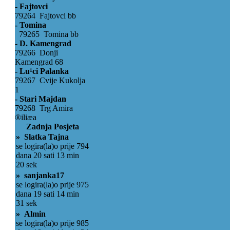
- Fajtovci
79264 Fajtovci bb
- Tomina
79265 Tomina bb
- D. Kamengrad
79266 Donji
Kamengrad 68
- Lu¹ci Palanka
79267 Cvije Kukolja
1
- Stari Majdan
79268 Trg Amira
®iliæa
Zadnja Posjeta
» Slatka Tajna
se logira(la)o prije 794
dana 20 sati 13 min
20 sek
» sanjanka17
se logira(la)o prije 975
dana 19 sati 14 min
31 sek
» Almin
se logira(la)o prije 985