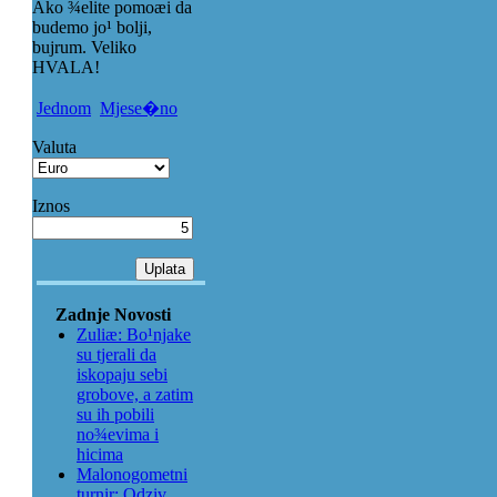
Ako ¾elite pomoæi da
budemo jo¹ bolji,
bujrum. Veliko
HVALA!
Jednom
Mjese�no
Valuta
Iznos
Zadnje Novosti
Zuliæ: Bo¹njake
su tjerali da
iskopaju sebi
grobove, a zatim
su ih pobili
no¾evima i
hicima
Malonogometni
turnir: Odziv