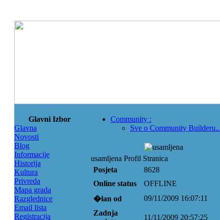
Glavni Izbor
Community
:
Glavna
Sve o Community Builderu..
Novosti
Blog
Informacije
usamljena Profil Stranica
Historija
Posjeta
8628
Kultura
Privreda
Online status
OFFLINE
Mapa grada
09/11/2009 16:07:11
Razglednice
�lan od
Email lista
Zadnja
Registracija
11/11/2009 20:57:25