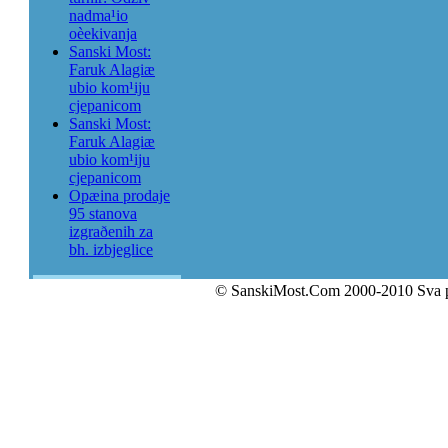
nadma¹io
oèekivanja
Sanski Most:
Faruk Alagiæ
ubio kom¹iju
cjepanicom
Sanski Most:
Faruk Alagiæ
ubio kom¹iju
cjepanicom
Opæina prodaje
95 stanova
izgraðenih za
bh. izbjeglice
© SanskiMost.Com 2000-2010 Sva 