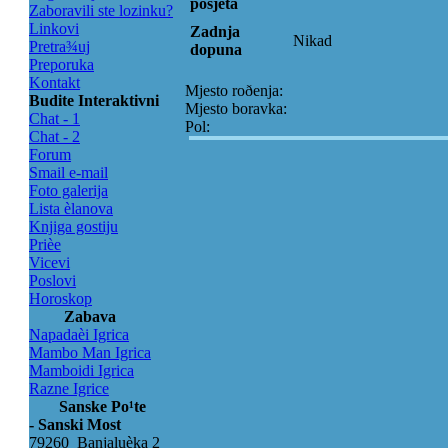
posjeta
Zaboravili ste lozinku?
Linkovi
Zadnja
Nikad
Pretra¾uj
dopuna
Preporuka
Kontakt
Mjesto roðenja:
Budite Interaktivni
Mjesto boravka:
Chat - 1
Pol:
Chat - 2
Forum
Smail e-mail
Foto galerija
Lista èlanova
Knjiga gostiju
Prièe
Vicevi
Poslovi
Horoskop
Zabava
Napadaèi Igrica
Mambo Man Igrica
Mamboidi Igrica
Razne Igrice
Sanske Po¹te
- Sanski Most
79260 Banjaluèka 2