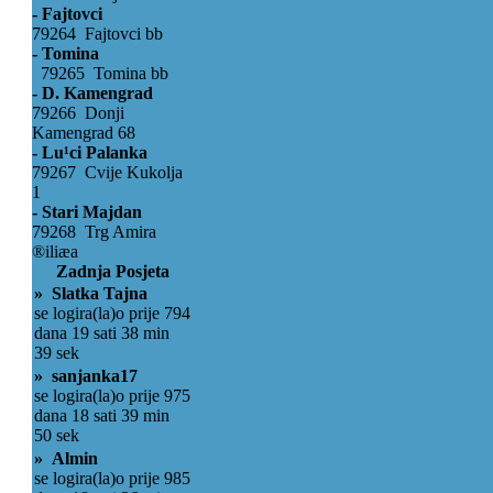
- Fajtovci
79264 Fajtovci bb
- Tomina
79265 Tomina bb
- D. Kamengrad
79266 Donji
Kamengrad 68
- Lu¹ci Palanka
79267 Cvije Kukolja
1
- Stari Majdan
79268 Trg Amira
®iliæa
Zadnja Posjeta
» Slatka Tajna
se logira(la)o prije 794
dana 19 sati 38 min
39 sek
» sanjanka17
se logira(la)o prije 975
dana 18 sati 39 min
50 sek
» Almin
se logira(la)o prije 985