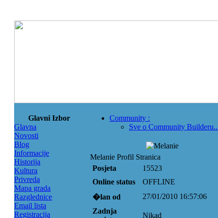
Glavni Izbor
Community
:
Glavna
Sve o Community Builderu..
Novosti
Blog
Informacije
Melanie Profil Stranica
Historija
Posjeta
15523
Kultura
Privreda
Online status
OFFLINE
Mapa grada
27/01/2010 16:57:06
Razglednice
�lan od
Email lista
Zadnja
Registracija
Nikad