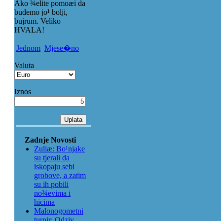
Ako ¾elite pomoæi da
budemo jo¹ bolji,
bujrum. Veliko
HVALA!
Jednom
Mjese�no
Valuta
Iznos
Zadnje Novosti
Zuliæ: Bo¹njake
su tjerali da
iskopaju sebi
grobove, a zatim
su ih pobili
no¾evima i
hicima
Malonogometni
turnir: Odziv