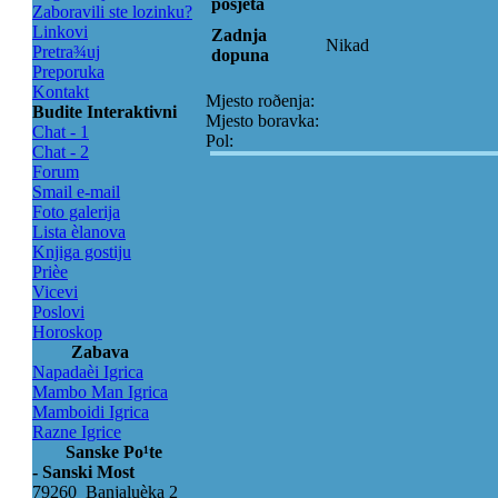
posjeta
Zaboravili ste lozinku?
Linkovi
Zadnja
Nikad
Pretra¾uj
dopuna
Preporuka
Kontakt
Mjesto roðenja:
Budite Interaktivni
Mjesto boravka:
Chat - 1
Pol:
Chat - 2
Forum
Smail e-mail
Foto galerija
Lista èlanova
Knjiga gostiju
Prièe
Vicevi
Poslovi
Horoskop
Zabava
Napadaèi Igrica
Mambo Man Igrica
Mamboidi Igrica
Razne Igrice
Sanske Po¹te
- Sanski Most
79260 Banjaluèka 2