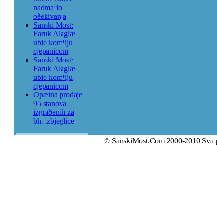
nadma¹io
oèekivanja
Sanski Most:
Faruk Alagiæ
ubio kom¹iju
cjepanicom
Sanski Most:
Faruk Alagiæ
ubio kom¹iju
cjepanicom
Opæina prodaje
95 stanova
izgraðenih za
bh. izbjeglice
© SanskiMost.Com 2000-2010 Sva 