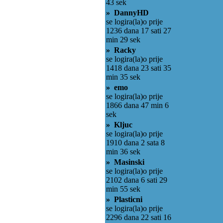
43 sek
» DannyHD
se logira(la)o prije
1236 dana 17 sati 27
min 29 sek
» Racky
se logira(la)o prije
1418 dana 23 sati 35
min 35 sek
» emo
se logira(la)o prije
1866 dana 47 min 6
sek
» Kljuc
se logira(la)o prije
1910 dana 2 sata 8
min 36 sek
» Masinski
se logira(la)o prije
2102 dana 6 sati 29
min 55 sek
» Plasticni
se logira(la)o prije
2296 dana 22 sati 16