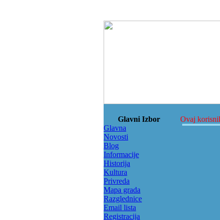
Glavni Izbor
Ovaj korisnik
Glavna
Novosti
Blog
Informacije
Historija
Kultura
Privreda
Mapa grada
Razglednice
Email lista
Registracija