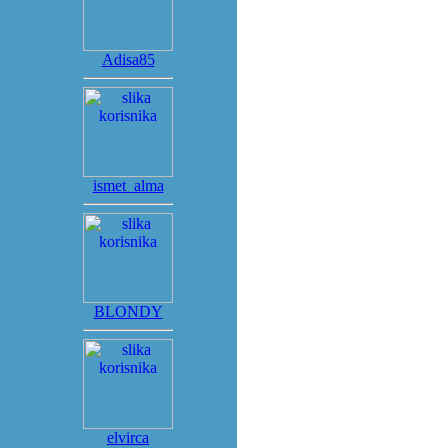
Adisa85
ismet_alma
BLONDY
elvirca