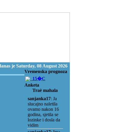
anas je Saturday, 08 August 2026
Vremenska prognoza
15�C
Anketa
Traè mahala