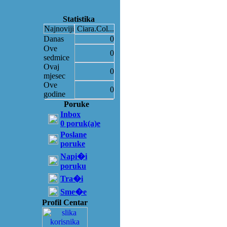
Statistika
Najnoviji
Ciara.Col...
Danas
0
Ove
0
sedmice
Ovaj
0
mjesec
Ove
0
godine
Poruke
Inbox
0 poruk(a)e
Poslane
poruke
Napi�i
poruku
Tra�i
Sme�e
Profil Centar