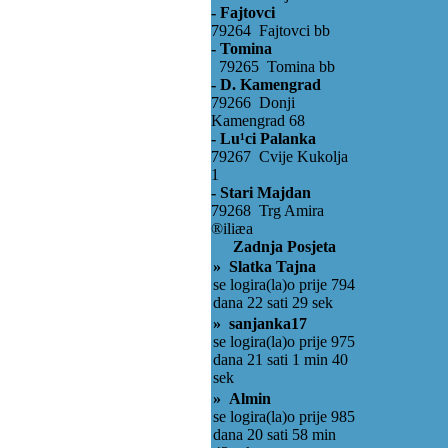
- Fajtovci
79264 Fajtovci bb
- Tomina
79265 Tomina bb
- D. Kamengrad
79266 Donji
Kamengrad 68
- Lu¹ci Palanka
79267 Cvije Kukolja
1
- Stari Majdan
79268 Trg Amira
®iliæa
Zadnja Posjeta
» Slatka Tajna
se logira(la)o prije 794
dana 22 sati 29 sek
» sanjanka17
se logira(la)o prije 975
dana 21 sati 1 min 40
sek
» Almin
se logira(la)o prije 985
dana 20 sati 58 min