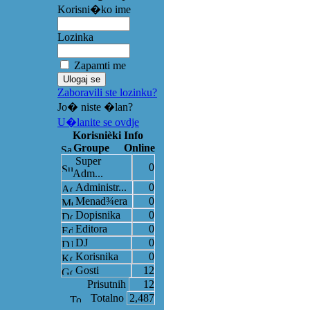
Korisni�ko ime
Lozinka
Zapamti me
Zaboravili ste lozinku?
Jo� niste �lan?
U�lanite se ovdje
Korisnièki Info
Groupe
Online
Super
0
Adm...
Administr...
0
Menad¾era
0
Dopisnika
0
Editora
0
DJ
0
Korisnika
0
Gosti
12
Prisutnih
12
Totalno
2,487