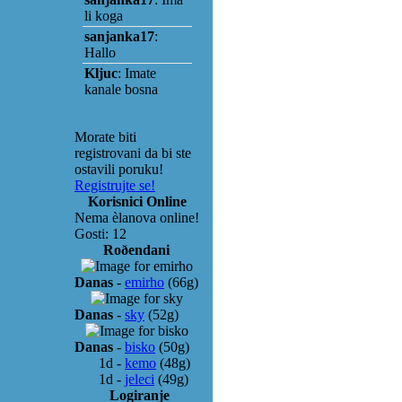
Morate biti
registrovani da bi ste
ostavili poruku!
Registrujte se!
Korisnici Online
Nema èlanova online!
Gosti: 12
Roðendani
Danas
-
emirho
(66g)
Danas
-
sky
(52g)
Danas
-
bisko
(50g)
1d
-
kemo
(48g)
1d
-
jeleci
(49g)
Logiranje