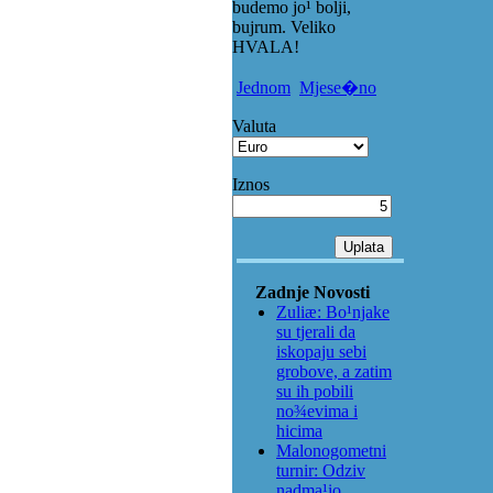
budemo jo¹ bolji,
bujrum. Veliko
HVALA!
Jednom
Mjese�no
Valuta
Iznos
Zadnje Novosti
Zuliæ: Bo¹njake
su tjerali da
iskopaju sebi
grobove, a zatim
su ih pobili
no¾evima i
hicima
Malonogometni
turnir: Odziv
nadma¹io