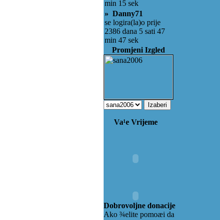
min 15 sek
» Danny71
se logira(la)o prije
2386 dana 5 sati 47
min 47 sek
Promjeni Izgled
Va¹e Vrijeme
Dobrovoljne donacije
Ako ¾elite pomoæi da