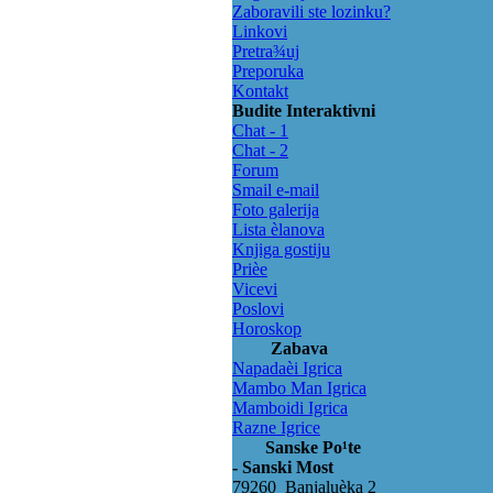
Zaboravili ste lozinku?
Linkovi
Pretra¾uj
Preporuka
Kontakt
Budite Interaktivni
Chat - 1
Chat - 2
Forum
Smail e-mail
Foto galerija
Lista èlanova
Knjiga gostiju
Prièe
Vicevi
Poslovi
Horoskop
Zabava
Napadaèi Igrica
Mambo Man Igrica
Mamboidi Igrica
Razne Igrice
Sanske Po¹te
- Sanski Most
79260 Banjaluèka 2