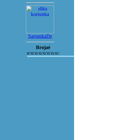
SanjankaDe
Brojaè