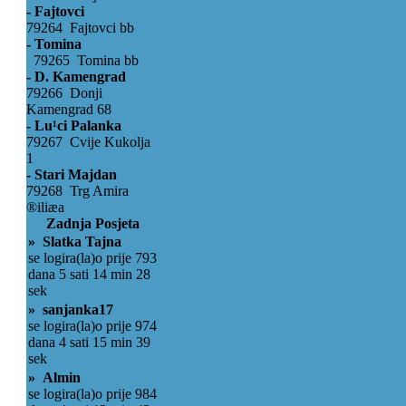
- Fajtovci
79264 Fajtovci bb
- Tomina
79265 Tomina bb
- D. Kamengrad
79266 Donji
Kamengrad 68
- Lu¹ci Palanka
79267 Cvije Kukolja
1
- Stari Majdan
79268 Trg Amira
®iliæa
Zadnja Posjeta
» Slatka Tajna
se logira(la)o prije 793
dana 5 sati 14 min 28
sek
» sanjanka17
se logira(la)o prije 974
dana 4 sati 15 min 39
sek
» Almin
se logira(la)o prije 984