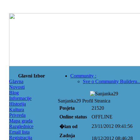
Glavni Izbor
Community
:
Glavna
Sve o Community Builderu..
Novosti
Blog
Informacije
Sanjanka29 Profil Stranica
Historija
Posjeta
21520
Kultura
Privreda
Online status
OFFLINE
Mapa grada
23/11/2012 09:41:56
Razglednice
�lan od
Email lista
Zadnja
Registracija
18/12/2012 08:46:28