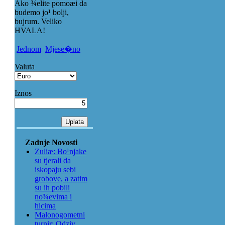
Ako ¾elite pomoæi da
budemo jo¹ bolji,
bujrum. Veliko
HVALA!
Jednom
Mjese�no
Valuta
Iznos
Zadnje Novosti
Zuliæ: Bo¹njake
su tjerali da
iskopaju sebi
grobove, a zatim
su ih pobili
no¾evima i
hicima
Malonogometni
turnir: Odziv