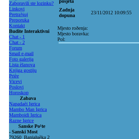
posjeta
Zaboravili ste lozinku?
Linkovi
Zadnja
23/11/2012 10:09:55
Pretra¾uj
dopuna
Preporuka
Kontakt
Mjesto roðenja:
Budite Interaktivni
Mjesto boravka:
Chat - 1
Pol:
Chat - 2
Forum
Smail e-mail
Foto galerija
Lista èlanova
Knjiga gostiju
Prièe
Vicevi
Poslovi
Horoskop
Zabava
Napadaèi Igrica
Mambo Man Igrica
Mamboidi Igrica
Razne Igrice
Sanske Po¹te
- Sanski Most
79260 Banjaluèka 2