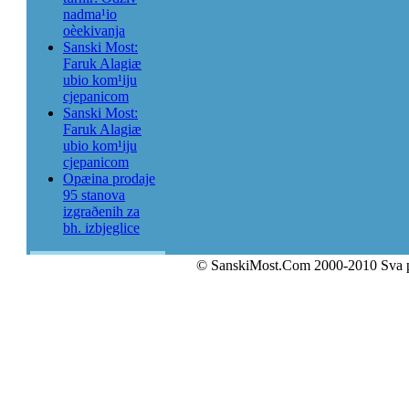
nadma¹io
oèekivanja
Sanski Most:
Faruk Alagiæ
ubio kom¹iju
cjepanicom
Sanski Most:
Faruk Alagiæ
ubio kom¹iju
cjepanicom
Opæina prodaje
95 stanova
izgraðenih za
bh. izbjeglice
© SanskiMost.Com 2000-2010 Sva 