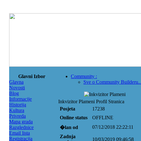
Glavni Izbor
Community
:
Glavna
Sve o Community Builderu..
Novosti
Blog
Informacije
Inkvizitor Plameni Profil Stranica
Historija
Posjeta
17238
Kultura
Privreda
Online status
OFFLINE
Mapa grada
07/12/2018 22:22:11
Razglednice
�lan od
Email lista
Zadnja
Registracija
10/03/2019 09:46:58