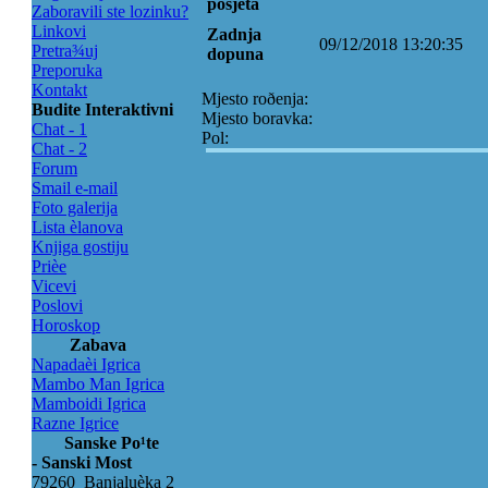
posjeta
Zaboravili ste lozinku?
Linkovi
Zadnja
09/12/2018 13:20:35
Pretra¾uj
dopuna
Preporuka
Kontakt
Mjesto roðenja:
Budite Interaktivni
Mjesto boravka:
Chat - 1
Pol:
Chat - 2
Forum
Smail e-mail
Foto galerija
Lista èlanova
Knjiga gostiju
Prièe
Vicevi
Poslovi
Horoskop
Zabava
Napadaèi Igrica
Mambo Man Igrica
Mamboidi Igrica
Razne Igrice
Sanske Po¹te
- Sanski Most
79260 Banjaluèka 2