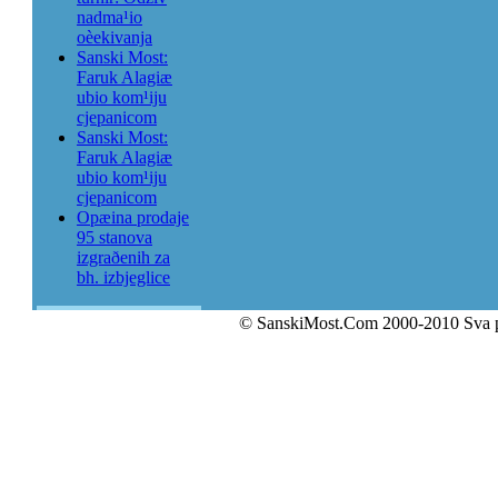
nadma¹io
oèekivanja
Sanski Most:
Faruk Alagiæ
ubio kom¹iju
cjepanicom
Sanski Most:
Faruk Alagiæ
ubio kom¹iju
cjepanicom
Opæina prodaje
95 stanova
izgraðenih za
bh. izbjeglice
© SanskiMost.Com 2000-2010 Sva 