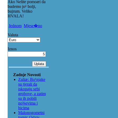
Ako ¾elite pomoæi da
budemo jo¹ bolji,
bujrum. Veliko
HVALA!
Jednom
Mjese�no
Valuta
Iznos
Zadnje Novosti
Zuliæ: Bo¹njake
su tjerali da
iskopaju sebi
grobove, a zatim
su ih pobili
no¾evima i
hicima
Malonogometni
turnir: Odziv