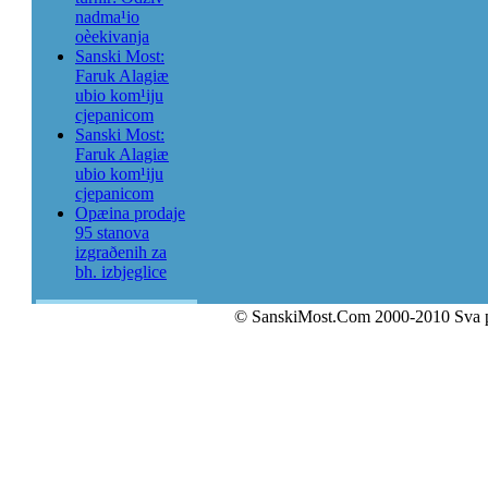
nadma¹io
oèekivanja
Sanski Most:
Faruk Alagiæ
ubio kom¹iju
cjepanicom
Sanski Most:
Faruk Alagiæ
ubio kom¹iju
cjepanicom
Opæina prodaje
95 stanova
izgraðenih za
bh. izbjeglice
© SanskiMost.Com 2000-2010 Sva 