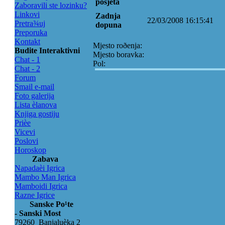
posjeta
Zaboravili ste lozinku?
Linkovi
Zadnja
22/03/2008 16:15:41
Pretra¾uj
dopuna
Preporuka
Kontakt
Mjesto roðenja:
Budite Interaktivni
Mjesto boravka:
Chat - 1
Pol:
Chat - 2
Forum
Smail e-mail
Foto galerija
Lista èlanova
Knjiga gostiju
Prièe
Vicevi
Poslovi
Horoskop
Zabava
Napadaèi Igrica
Mambo Man Igrica
Mamboidi Igrica
Razne Igrice
Sanske Po¹te
- Sanski Most
79260 Banjaluèka 2