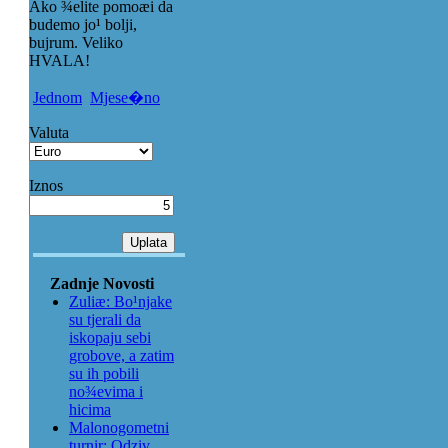
Ako ¾elite pomoæi da
budemo jo¹ bolji,
bujrum. Veliko
HVALA!
Jednom
Mjese�no
Valuta
Iznos
Zadnje Novosti
Zuliæ: Bo¹njake
su tjerali da
iskopaju sebi
grobove, a zatim
su ih pobili
no¾evima i
hicima
Malonogometni
turnir: Odziv