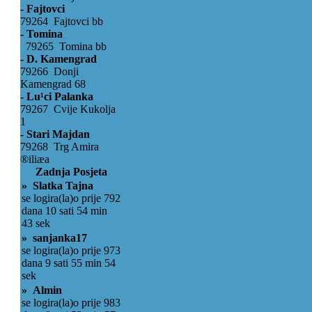
- Fajtovci
79264 Fajtovci bb
- Tomina
79265 Tomina bb
- D. Kamengrad
79266 Donji
Kamengrad 68
- Lu¹ci Palanka
79267 Cvije Kukolja
1
- Stari Majdan
79268 Trg Amira
®iliæa
Zadnja Posjeta
» Slatka Tajna
se logira(la)o prije 792
dana 10 sati 54 min
43 sek
» sanjanka17
se logira(la)o prije 973
dana 9 sati 55 min 54
sek
» Almin
se logira(la)o prije 983