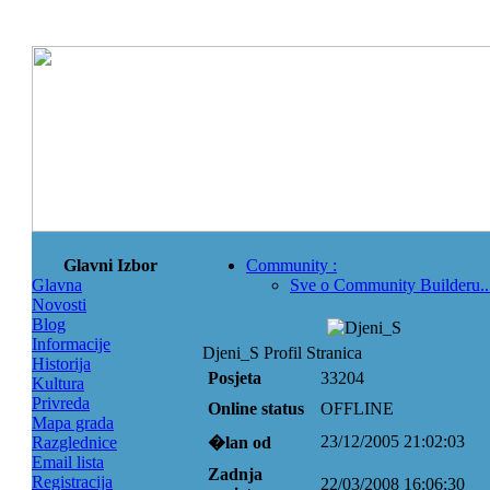
Glavni Izbor
Community
:
Glavna
Sve o Community Builderu..
Novosti
Blog
Informacije
Djeni_S Profil Stranica
Historija
Posjeta
33204
Kultura
Privreda
Online status
OFFLINE
Mapa grada
23/12/2005 21:02:03
Razglednice
�lan od
Email lista
Zadnja
Registracija
22/03/2008 16:06:30