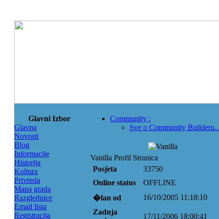
Glavni Izbor
Community
:
Glavna
Sve o Community Builderu..
Novosti
Blog
Informacije
Vanilla Profil Stranica
Historija
Posjeta
33750
Kultura
Privreda
Online status
OFFLINE
Mapa grada
16/10/2005 11:18:10
Razglednice
�lan od
Email lista
Zadnja
Registracija
17/11/2006 18:00:41