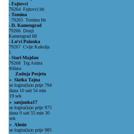
- Fajtovci
79264 Fajtovci bb
- Tomina
79265 Tomina bb
- D. Kamengrad
79266 Donji
Kamengrad 68
- Lu¹ci Palanka
79267 Cvije Kukolja
1
- Stari Majdan
79268 Trg Amira
®iliæa
Zadnja Posjeta
» Slatka Tajna
se logira(la)o prije 794
dana 10 sati 54 min
19 sek
» sanjanka17
se logira(la)o prije 975
dana 9 sati 55 min 30
sek
» Almin
se logira(la)o prije 985