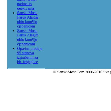
nadma¹io
oèekivanja
Sanski Most:
Faruk Alagiæ
ubio kom¹iju
cjepanicom
Sanski Most:
Faruk Alagiæ
ubio kom¹iju
cjepanicom
Opæina prodaje
95 stanova
izgraðenih za
bh. izbjeglice
© SanskiMost.Com 2000-2010 Sva 