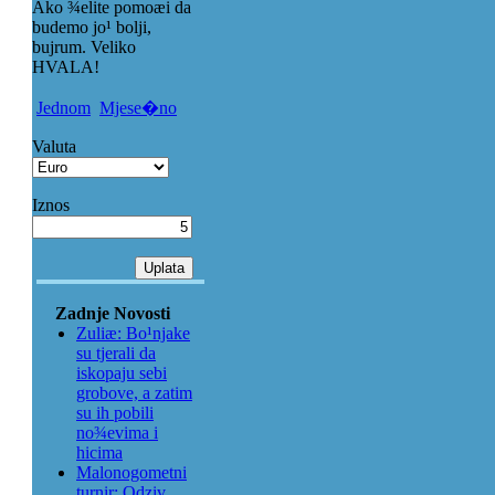
Ako ¾elite pomoæi da
budemo jo¹ bolji,
bujrum. Veliko
HVALA!
Jednom
Mjese�no
Valuta
Iznos
Zadnje Novosti
Zuliæ: Bo¹njake
su tjerali da
iskopaju sebi
grobove, a zatim
su ih pobili
no¾evima i
hicima
Malonogometni
turnir: Odziv