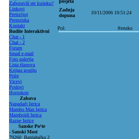
posjeta
Zaboravili ste lozinku?
Linkovi
Zadnja
10/11/2006 10:51:24
Pretra¾uj
dopuna
Preporuka
Kontakt
Pol:
®ensko
Budite Interaktivni
Chat - 1
Chat - 2
Forum
Smail e-mail
Foto galerija
Lista èlanova
Knjiga gostiju
Prièe
Vicevi
Poslovi
Horoskop
Zabava
Napadaèi Igrica
Mambo Man Igrica
Mamboidi Igrica
Razne Igrice
Sanske Po¹te
- Sanski Most
79260 Banjaluèka 2