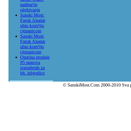
nadma¹io
oèekivanja
Sanski Most:
Faruk Alagiæ
ubio kom¹iju
cjepanicom
Sanski Most:
Faruk Alagiæ
ubio kom¹iju
cjepanicom
Opæina prodaje
95 stanova
izgraðenih za
bh. izbjeglice
© SanskiMost.Com 2000-2010 Sva 