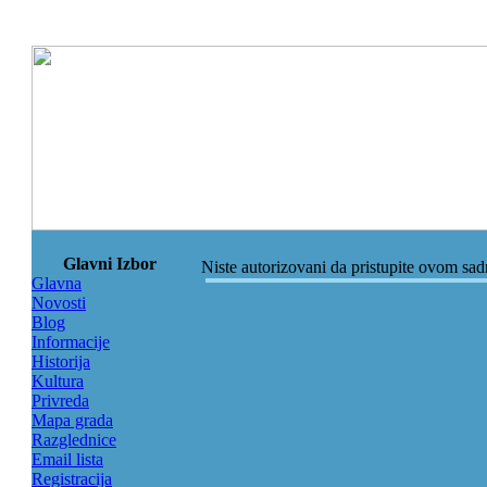
Glavni Izbor
Niste autorizovani da pristupite ovom sa
Glavna
Novosti
Blog
Informacije
Historija
Kultura
Privreda
Mapa grada
Razglednice
Email lista
Registracija