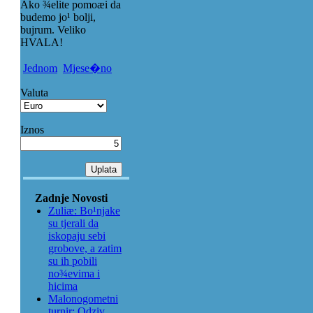
Ako ¾elite pomoæi da
budemo jo¹ bolji,
bujrum. Veliko
HVALA!
Jednom
Mjese�no
Valuta
Iznos
Zadnje Novosti
Zuliæ: Bo¹njake
su tjerali da
iskopaju sebi
grobove, a zatim
su ih pobili
no¾evima i
hicima
Malonogometni
turnir: Odziv