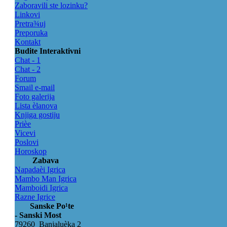
Zaboravili ste lozinku?
Linkovi
Pretra¾uj
Preporuka
Kontakt
Budite Interaktivni
Chat - 1
Chat - 2
Forum
Smail e-mail
Foto galerija
Lista èlanova
Knjiga gostiju
Prièe
Vicevi
Poslovi
Horoskop
Zabava
Napadaèi Igrica
Mambo Man Igrica
Mamboidi Igrica
Razne Igrice
Sanske Po¹te
- Sanski Most
79260 Banjaluèka 2