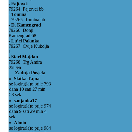
- Fajtovci
79264 Fajtovci bb
- Tomina
79265 Tomina bb
- D. Kamengrad
79266 Donji
Kamengrad 68
- Lu¹ci Palanka
79267 Cvije Kukolja
1
- Stari Majdan
79268 Trg Amira
®iliæa
Zadnja Posjeta
» Slatka Tajna
se logira(la)o prije 793
dana 10 sati 27 min
53 sek
» sanjanka17
se logira(la)o prije 974
dana 9 sati 29 min 4
sek
» Almin
se logira(la)o prije 984