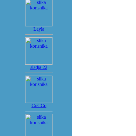
Layla
sladja 22
CoCCo