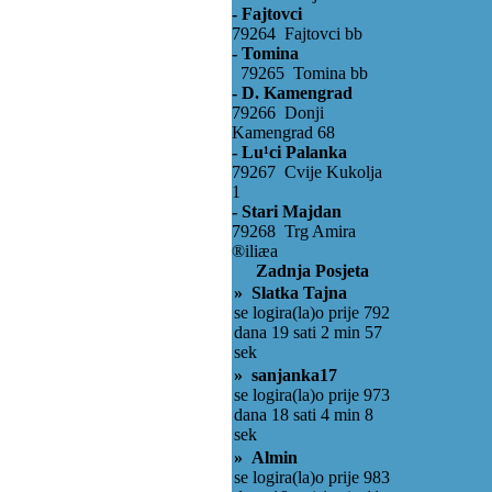
- Fajtovci
79264 Fajtovci bb
- Tomina
79265 Tomina bb
- D. Kamengrad
79266 Donji
Kamengrad 68
- Lu¹ci Palanka
79267 Cvije Kukolja
1
- Stari Majdan
79268 Trg Amira
®iliæa
Zadnja Posjeta
» Slatka Tajna
se logira(la)o prije 792
dana 19 sati 2 min 57
sek
» sanjanka17
se logira(la)o prije 973
dana 18 sati 4 min 8
sek
» Almin
se logira(la)o prije 983