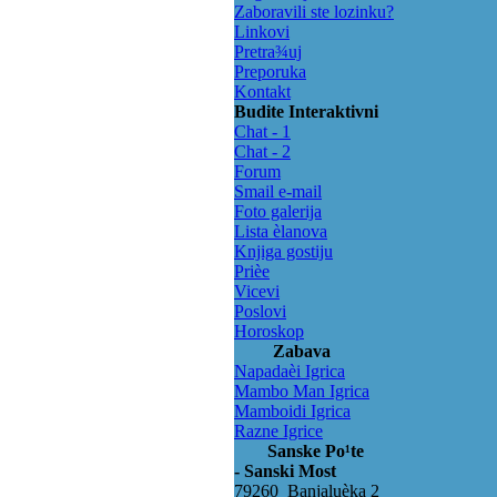
Zaboravili ste lozinku?
Linkovi
Pretra¾uj
Preporuka
Kontakt
Budite Interaktivni
Chat - 1
Chat - 2
Forum
Smail e-mail
Foto galerija
Lista èlanova
Knjiga gostiju
Prièe
Vicevi
Poslovi
Horoskop
Zabava
Napadaèi Igrica
Mambo Man Igrica
Mamboidi Igrica
Razne Igrice
Sanske Po¹te
- Sanski Most
79260 Banjaluèka 2