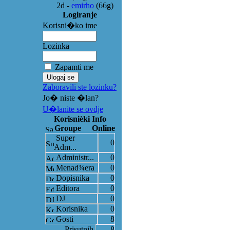
2d
-
emirho
(66g)
Logiranje
Korisni�ko ime
Lozinka
Zapamti me
Zaboravili ste lozinku?
Jo� niste �lan?
U�lanite se ovdje
Korisnièki Info
Groupe
Online
Super
0
Adm...
Administr...
0
Menad¾era
0
Dopisnika
0
Editora
0
DJ
0
Korisnika
0
Gosti
8
Prisutnih
8