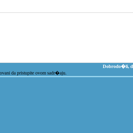
Dobrodo�li, d
zovani da pristupite ovom sadr�aju.