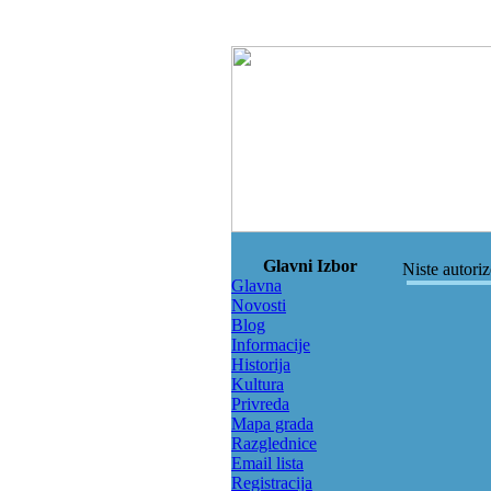
Glavni Izbor
Niste autori
Glavna
Novosti
Blog
Informacije
Historija
Kultura
Privreda
Mapa grada
Razglednice
Email lista
Registracija