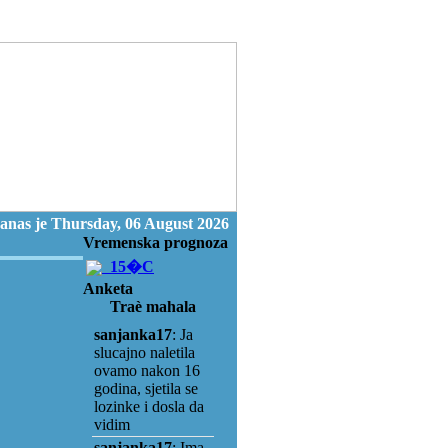
anas je Thursday, 06 August 2026
Vremenska prognoza
15�C
Anketa
Traè mahala