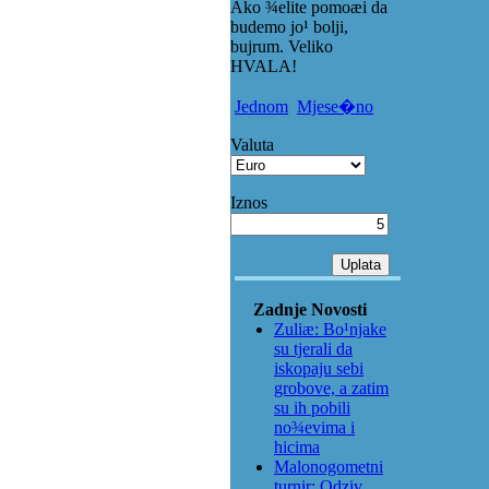
Ako ¾elite pomoæi da
budemo jo¹ bolji,
bujrum. Veliko
HVALA!
Jednom
Mjese�no
Valuta
Iznos
Zadnje Novosti
Zuliæ: Bo¹njake
su tjerali da
iskopaju sebi
grobove, a zatim
su ih pobili
no¾evima i
hicima
Malonogometni
turnir: Odziv