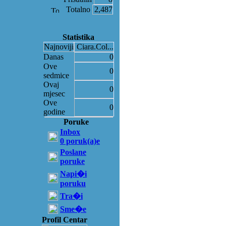
Totalno
2,487
Statistika
Najnoviji
Ciara.Col...
Danas
0
Ove
0
sedmice
Ovaj
0
mjesec
Ove
0
godine
Poruke
Inbox
0 poruk(a)e
Poslane
poruke
Napi�i
poruku
Tra�i
Sme�e
Profil Centar