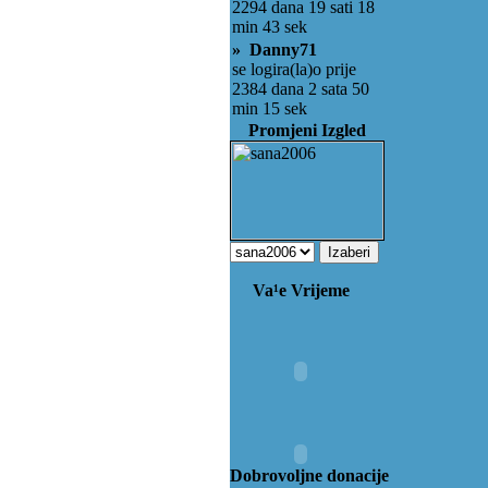
2294 dana 19 sati 18
min 43 sek
» Danny71
se logira(la)o prije
2384 dana 2 sata 50
min 15 sek
Promjeni Izgled
Va¹e Vrijeme
Dobrovoljne donacije