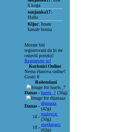
Morate biti
registrovani da bi ste
ostavili poruku!
Registrujte se!
Korisnici Online
Nema èlanova online!
Gosti: 8
Roðendani
Danas
-
harris_7
(36g)
dijanaaa
Danas
-
(42g)
malovcic
1d
-
(50g)
majdanacc
1d
-
(62g)