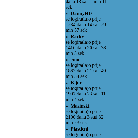
dana 18 sati 1 min 11
sek
» DannyHD
se logira(la)o prije
1234 dana 14 sati 29
min 57 sek
» Racky
se logira(la)o prije
1416 dana 20 sati 38
min 3 sek
» emo
se logira(la)o prije
1863 dana 21 sati 49
min 34 sek
» Kljuc
se logira(la)o prije
1907 dana 23 sati 11
min 4 sek
» Masinski
se logira(la)o prije
2100 dana 3 sati 32
min 23 sek
» Plasticni
se logira(la)o prije