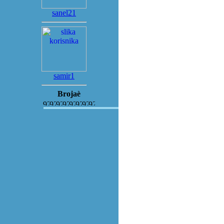
sanel21
samir1
Brojaè