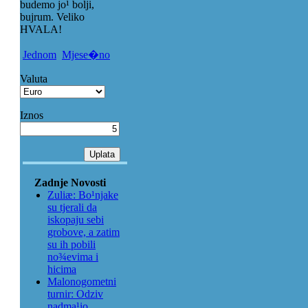
budemo jo¹ bolji,
bujrum. Veliko
HVALA!
Jednom
Mjese�no
Valuta
Iznos
Zadnje Novosti
Zuliæ: Bo¹njake
su tjerali da
iskopaju sebi
grobove, a zatim
su ih pobili
no¾evima i
hicima
Malonogometni
turnir: Odziv
nadma¹io