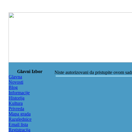
Glavni Izbor
Niste autorizovani da pristupite ovom sa
Glavna
Novosti
Blog
Informacije
Historija
Kultura
Privreda
Mapa grada
Razglednice
Email lista
Registracija