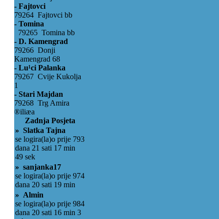
- Fajtovci
79264 Fajtovci bb
- Tomina
79265 Tomina bb
- D. Kamengrad
79266 Donji
Kamengrad 68
- Lu¹ci Palanka
79267 Cvije Kukolja
1
- Stari Majdan
79268 Trg Amira
®iliæa
Zadnja Posjeta
» Slatka Tajna
se logira(la)o prije 793
dana 21 sati 17 min
49 sek
» sanjanka17
se logira(la)o prije 974
dana 20 sati 19 min
» Almin
se logira(la)o prije 984
dana 20 sati 16 min 3