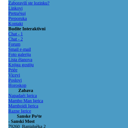
Zaboravili ste lozinku?
Linkovi
Pretra¾uj
Preporuka
Kontakt
Budite Interaktivni
Chat - 1
Chat - 2
Forum
Smail e-mail
Foto galerija
Lista èlanova
Knjiga gostiju
Prièe
Vicevi
Poslovi
Horoskop
Zabava
Napadaèi Igrica
Mambo Man Igrica
Mamboidi Igrica
Razne Igrice
Sanske Po¹te
- Sanski Most
79260 Banjaluèka 2