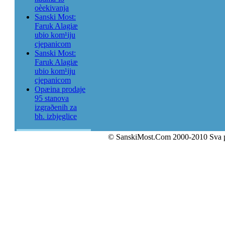
oèekivanja
Sanski Most:
Faruk Alagiæ
ubio kom¹iju
cjepanicom
Sanski Most:
Faruk Alagiæ
ubio kom¹iju
cjepanicom
Opæina prodaje
95 stanova
izgraðenih za
bh. izbjeglice
© SanskiMost.Com 2000-2010 Sva 