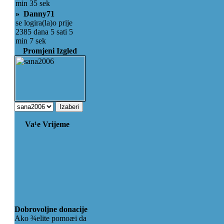
min 35 sek
» Danny71
se logira(la)o prije
2385 dana 5 sati 5
min 7 sek
Promjeni Izgled
Va¹e Vrijeme
Dobrovoljne donacije
Ako ¾elite pomoæi da