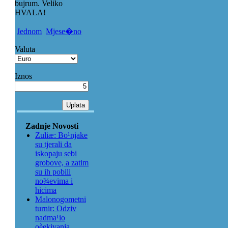
bujrum. Veliko
HVALA!
Jednom
Mjese�no
Valuta
Iznos
Zadnje Novosti
Zuliæ: Bo¹njake
su tjerali da
iskopaju sebi
grobove, a zatim
su ih pobili
no¾evima i
hicima
Malonogometni
turnir: Odziv
nadma¹io
oèekivanja