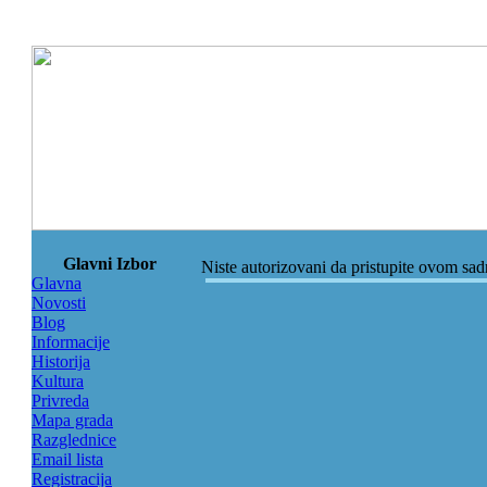
Glavni Izbor
Niste autorizovani da pristupite ovom sa
Glavna
Novosti
Blog
Informacije
Historija
Kultura
Privreda
Mapa grada
Razglednice
Email lista
Registracija