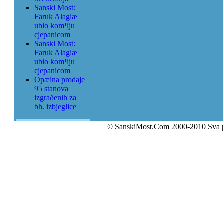
Sanski Most:
Faruk Alagiæ
ubio kom¹iju
cjepanicom
Sanski Most:
Faruk Alagiæ
ubio kom¹iju
cjepanicom
Opæina prodaje
95 stanova
izgraðenih za
bh. izbjeglice
© SanskiMost.Com 2000-2010 Sva 