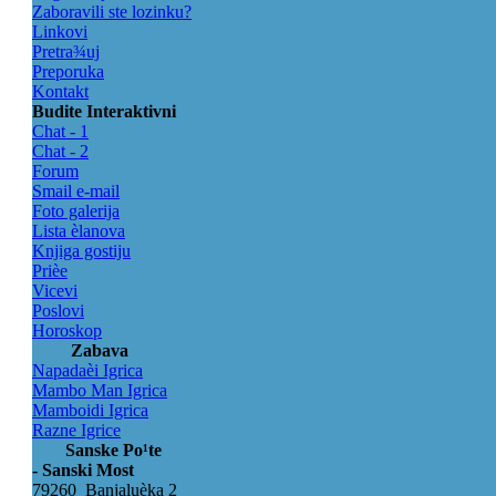
Zaboravili ste lozinku?
Linkovi
Pretra¾uj
Preporuka
Kontakt
Budite Interaktivni
Chat - 1
Chat - 2
Forum
Smail e-mail
Foto galerija
Lista èlanova
Knjiga gostiju
Prièe
Vicevi
Poslovi
Horoskop
Zabava
Napadaèi Igrica
Mambo Man Igrica
Mamboidi Igrica
Razne Igrice
Sanske Po¹te
- Sanski Most
79260 Banjaluèka 2