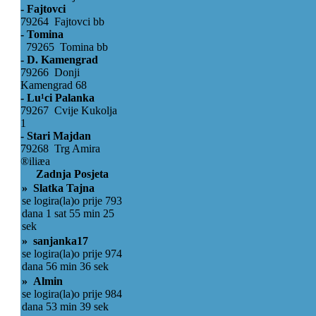
- Fajtovci
79264 Fajtovci bb
- Tomina
79265 Tomina bb
- D. Kamengrad
79266 Donji
Kamengrad 68
- Lu¹ci Palanka
79267 Cvije Kukolja
1
- Stari Majdan
79268 Trg Amira
®iliæa
Zadnja Posjeta
» Slatka Tajna
se logira(la)o prije 793
dana 1 sat 55 min 25
sek
» sanjanka17
se logira(la)o prije 974
dana 56 min 36 sek
» Almin
se logira(la)o prije 984
dana 53 min 39 sek