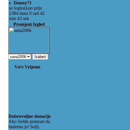
» Danny71
se logira(la)o prije
2384 dana 9 sati 42
min 43 sek
Promjeni Izgled
Va¹e Vrijeme
Dobrovoljne donacije
Ako ¾elite pomoæi da
budemo jo¹ bolji,