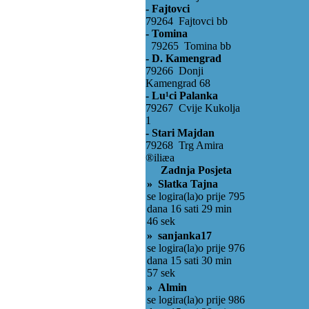
- Fajtovci
79264 Fajtovci bb
- Tomina
79265 Tomina bb
- D. Kamengrad
79266 Donji
Kamengrad 68
- Lu¹ci Palanka
79267 Cvije Kukolja
1
- Stari Majdan
79268 Trg Amira
®iliæa
Zadnja Posjeta
» Slatka Tajna
se logira(la)o prije 795
dana 16 sati 29 min
46 sek
» sanjanka17
se logira(la)o prije 976
dana 15 sati 30 min
57 sek
» Almin
se logira(la)o prije 986