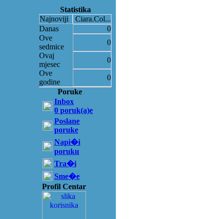
Statistika
Najnoviji
Ciara.Col...
Danas
0
Ove
0
sedmice
Ovaj
0
mjesec
Ove
0
godine
Poruke
Inbox
0 poruk(a)e
Poslane
poruke
Napi�i
poruku
Tra�i
Sme�e
Profil Centar