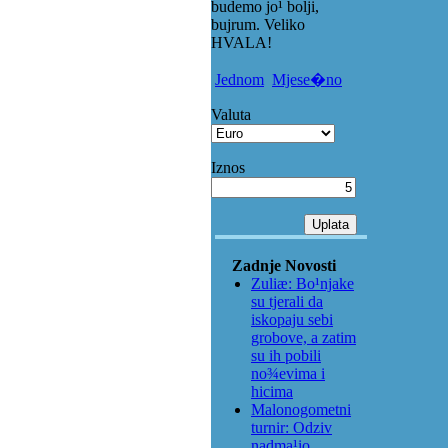
budemo jo¹ bolji,
bujrum. Veliko
HVALA!
Jednom
Mjese�no
Valuta
Iznos
Zadnje Novosti
Zuliæ: Bo¹njake
su tjerali da
iskopaju sebi
grobove, a zatim
su ih pobili
no¾evima i
hicima
Malonogometni
turnir: Odziv
nadma¹io