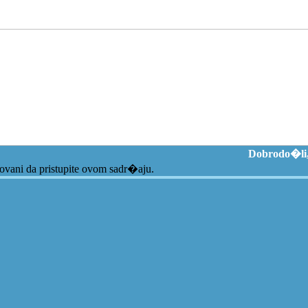
Dobrodo�li,
zovani da pristupite ovom sadr�aju.