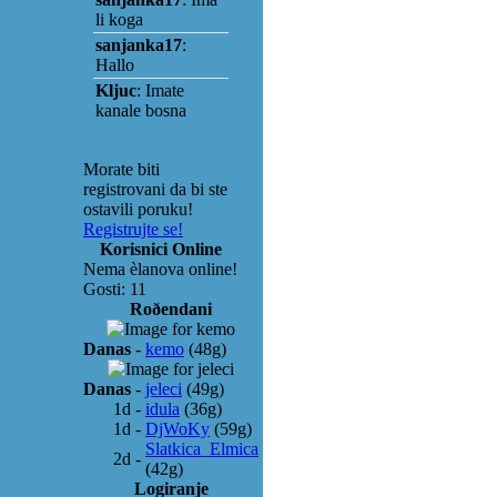
Morate biti
registrovani da bi ste
ostavili poruku!
Registrujte se!
Korisnici Online
Nema èlanova online!
Gosti: 11
Roðendani
Danas
-
kemo
(48g)
Danas
-
jeleci
(49g)
1d
-
idula
(36g)
1d
-
DjWoKy
(59g)
Slatkica_Elmica
2d
-
(42g)
Logiranje