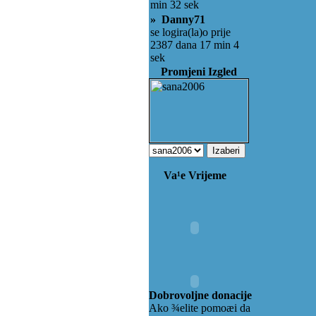
min 32 sek
» Danny71
se logira(la)o prije
2387 dana 17 min 4
sek
Promjeni Izgled
Va¹e Vrijeme
Dobrovoljne donacije
Ako ¾elite pomoæi da