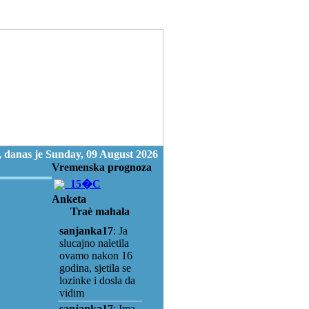
 danas je Sunday, 09 August 2026
Vremenska prognoza
15�C
Anketa
Traè mahala