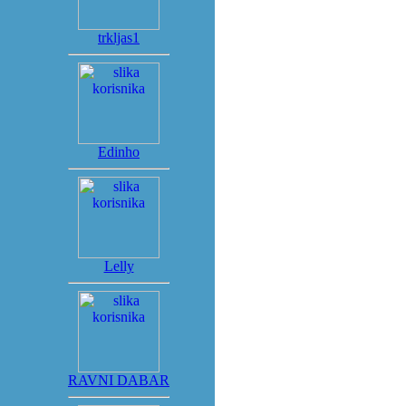
trkljas1
Edinho
Lelly
RAVNI DABAR