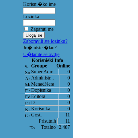
Korisni�ko ime
Lozinka
Zapamti me
Zaboravili ste lozinku?
Jo� niste �lan?
U�lanite se ovdje
Korisnièki Info
Groupe
Online
Super Adm...
0
Administr...
0
Menad¾era
0
Dopisnika
0
Editora
0
DJ
0
Korisnika
0
Gosti
11
Prisutnih
11
Totalno
2,487