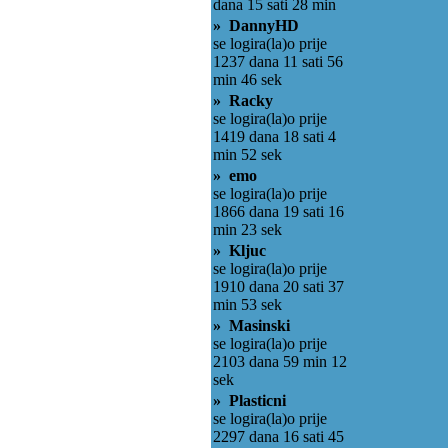
dana 15 sati 28 min
» DannyHD
se logira(la)o prije
1237 dana 11 sati 56
min 46 sek
» Racky
se logira(la)o prije
1419 dana 18 sati 4
min 52 sek
» emo
se logira(la)o prije
1866 dana 19 sati 16
min 23 sek
» Kljuc
se logira(la)o prije
1910 dana 20 sati 37
min 53 sek
» Masinski
se logira(la)o prije
2103 dana 59 min 12
sek
» Plasticni
se logira(la)o prije
2297 dana 16 sati 45