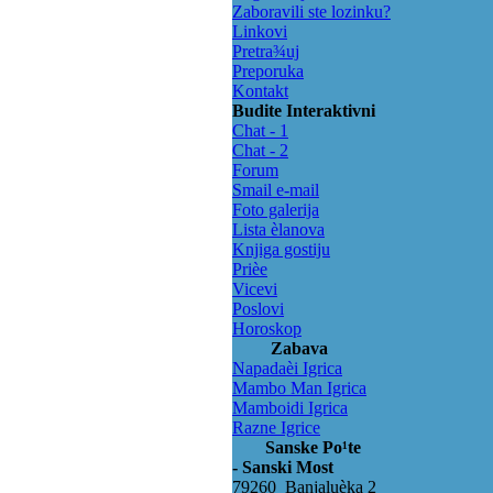
Zaboravili ste lozinku?
Linkovi
Pretra¾uj
Preporuka
Kontakt
Budite Interaktivni
Chat - 1
Chat - 2
Forum
Smail e-mail
Foto galerija
Lista èlanova
Knjiga gostiju
Prièe
Vicevi
Poslovi
Horoskop
Zabava
Napadaèi Igrica
Mambo Man Igrica
Mamboidi Igrica
Razne Igrice
Sanske Po¹te
- Sanski Most
79260 Banjaluèka 2