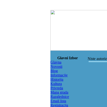
Glavni Izbor
Niste autori
Glavna
Novosti
Blog
Informacije
Historija
Kultura
Privreda
Mapa grada
Razglednice
Email lista
Registracija