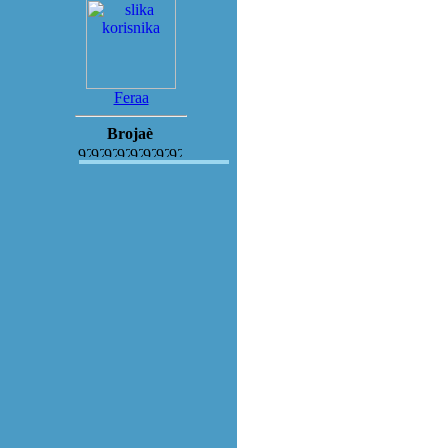
Feraa
Brojaè