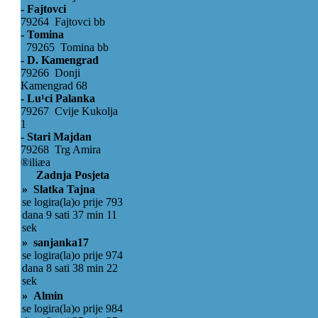
- Fajtovci
79264 Fajtovci bb
- Tomina
79265 Tomina bb
- D. Kamengrad
79266 Donji
Kamengrad 68
- Lu¹ci Palanka
79267 Cvije Kukolja
1
- Stari Majdan
79268 Trg Amira
®iliæa
Zadnja Posjeta
» Slatka Tajna
se logira(la)o prije 793
dana 9 sati 37 min 11
sek
» sanjanka17
se logira(la)o prije 974
dana 8 sati 38 min 22
sek
» Almin
se logira(la)o prije 984