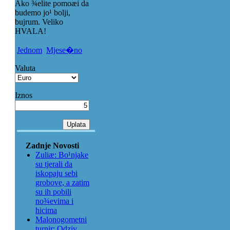
Ako ¾elite pomoæi da
budemo jo¹ bolji,
bujrum. Veliko
HVALA!
Jednom
Mjese�no
Valuta
Iznos
Zadnje Novosti
Zuliæ: Bo¹njake
su tjerali da
iskopaju sebi
grobove, a zatim
su ih pobili
no¾evima i
hicima
Malonogometni
turnir: Odziv