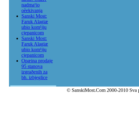
nadma¹io
oèekivanja
Sanski Most:
Faruk Alagiæ
ubio kom¹iju
cjepanicom
Sanski Most:
Faruk Alagiæ
ubio kom¹iju
cjepanicom
Opæina prodaje
95 stanova
izgraðenih za
bh. izbjeglice
© SanskiMost.Com 2000-2010 Sva 