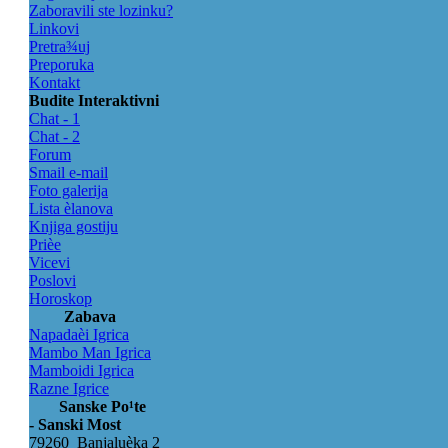
Zaboravili ste lozinku?
Linkovi
Pretra¾uj
Preporuka
Kontakt
Budite Interaktivni
Chat - 1
Chat - 2
Forum
Smail e-mail
Foto galerija
Lista èlanova
Knjiga gostiju
Prièe
Vicevi
Poslovi
Horoskop
Zabava
Napadaèi Igrica
Mambo Man Igrica
Mamboidi Igrica
Razne Igrice
Sanske Po¹te
- Sanski Most
79260 Banjaluèka 2