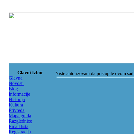
Glavni Izbor
Niste autorizovani da pristupite ovom sa
Glavna
Novosti
Blog
Informacije
Historija
Kultura
Privreda
Mapa grada
Razglednice
Email lista
Registracija