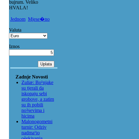
bujrum. Veliko
HVALA!
Jednom
Mjese�no
Valuta
Iznos
Zadnje Novosti
Zuliæ: Bo¹njake
su tjerali da
iskopaju sebi
grobove, a zatim
su ih pobili
no¾evima i
hicima
Malonogometni
turnir: Odziv
nadma¹io
oèekivanja