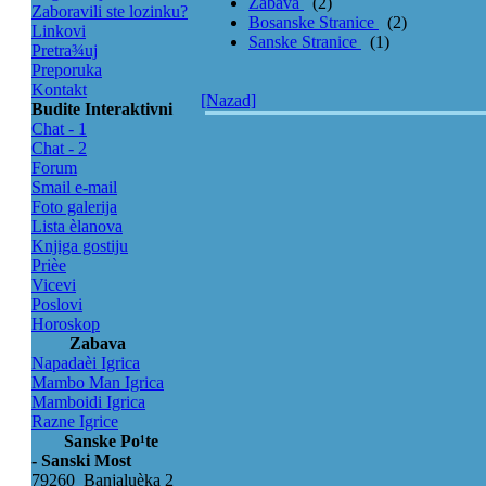
Zabava
(2)
Zaboravili ste lozinku?
Bosanske Stranice
(2)
Linkovi
Sanske Stranice
(1)
Pretra¾uj
Preporuka
Kontakt
[Nazad]
Budite Interaktivni
Chat - 1
Chat - 2
Forum
Smail e-mail
Foto galerija
Lista èlanova
Knjiga gostiju
Prièe
Vicevi
Poslovi
Horoskop
Zabava
Napadaèi Igrica
Mambo Man Igrica
Mamboidi Igrica
Razne Igrice
Sanske Po¹te
- Sanski Most
79260 Banjaluèka 2