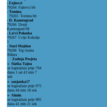
- Fajtovci
79264 Fajtovci bb
- Tomina
79265 Tomina bb
- D. Kamengrad
79266 Donji
Kamengrad 68
- Lu¹ci Palanka
79267 Cvije Kukolja
1
- Stari Majdan
79268 Trg Amira
®iliæa
Zadnja Posjeta
» Slatka Tajna
se logira(la)o prije 794
dana 1 sat 43 min 7
sek
» sanjanka17
se logira(la)o prije 975
dana 44 min 18 sek
» Almin
se logira(la)o prije 985
dana 41 min 21 sek