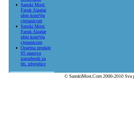
Sanski Most:
Faruk Alagiæ
ubio kom¹iju
cjepanicom
Sanski Most:
Faruk Alagiæ
ubio kom¹iju
cjepanicom
Opæina prodaje
95 stanova
izgraðenih za
bh. izbjeglice
© SanskiMost.Com 2000-2010 Sva 