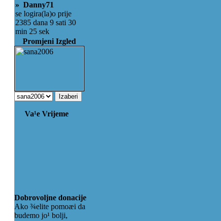
» Danny71
se logira(la)o prije
2385 dana 9 sati 30
min 25 sek
Promjeni Izgled
Va¹e Vrijeme
Dobrovoljne donacije
Ako ¾elite pomoæi da
budemo jo¹ bolji,