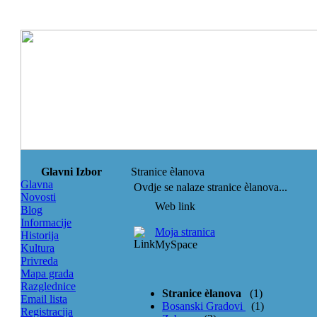
Glavni Izbor
Stranice èlanova
Glavna
Ovdje se nalaze stranice èlanova...
Novosti
Web link
Blog
Informacije
Moja stranica
Historija
MySpace
Kultura
Privreda
Mapa grada
Razglednice
Stranice èlanova
(1)
Email lista
Bosanski Gradovi
(1)
Registracija