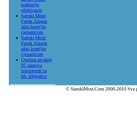
nadma¹io
oèekivanja
Sanski Most:
Faruk Alagiæ
ubio kom¹iju
cjepanicom
Sanski Most:
Faruk Alagiæ
ubio kom¹iju
cjepanicom
Opæina prodaje
95 stanova
izgraðenih za
bh. izbjeglice
© SanskiMost.Com 2000-2010 Sva 