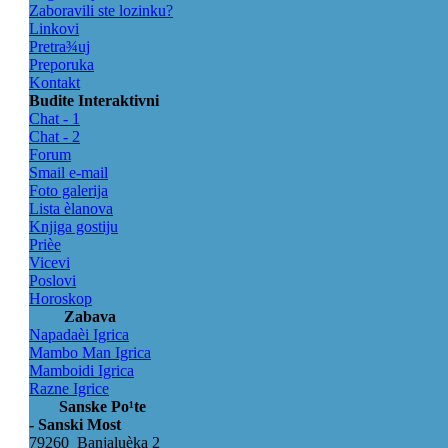
Zaboravili ste lozinku?
Linkovi
Pretra¾uj
Preporuka
Kontakt
Budite Interaktivni
Chat - 1
Chat - 2
Forum
Smail e-mail
Foto galerija
Lista èlanova
Knjiga gostiju
Prièe
Vicevi
Poslovi
Horoskop
Zabava
Napadaèi Igrica
Mambo Man Igrica
Mamboidi Igrica
Razne Igrice
Sanske Po¹te
- Sanski Most
79260 Banjaluèka 2