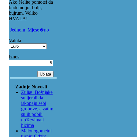
Ako ¾elite pomoæi da
budemo jo¹ bolji,
bujrum. Veliko
HVALA!
Jednom
Mjese�no
Valuta
Iznos
Zadnje Novosti
Zuliæ: Bo¹njake
su tjerali da
iskopaju sebi
grobove, a zatim
su ih pobili
no¾evima i
hicima
Malonogometni
turnir: Odziv