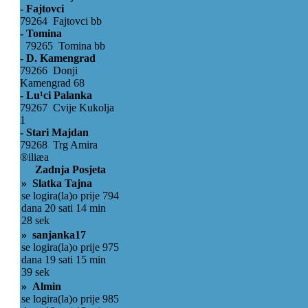
- Fajtovci
79264 Fajtovci bb
- Tomina
79265 Tomina bb
- D. Kamengrad
79266 Donji
Kamengrad 68
- Lu¹ci Palanka
79267 Cvije Kukolja
1
- Stari Majdan
79268 Trg Amira
®iliæa
Zadnja Posjeta
» Slatka Tajna
se logira(la)o prije 794
dana 20 sati 14 min
28 sek
» sanjanka17
se logira(la)o prije 975
dana 19 sati 15 min
39 sek
» Almin
se logira(la)o prije 985