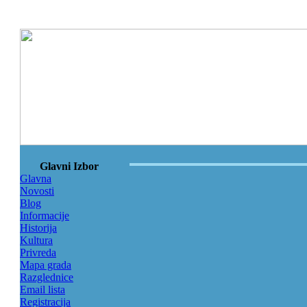
Glavni Izbor
Glavna
Novosti
Blog
Informacije
Historija
Kultura
Privreda
Mapa grada
Razglednice
Email lista
Registracija