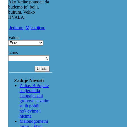
Ako ¾elite pomoæi da
budemo jo¹ bolji,
bujrum. Veliko
HVALA!
Jednom
Mjese�no
Valuta
Iznos
Zadnje Novosti
Zuliæ: Bo¹njake
su tjerali da
iskopaju sebi
grobove, a zatim
su ih pobili
no¾evima i
hicima
Malonogometni
turnir: Odziv