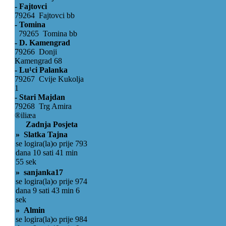
- Fajtovci
79264 Fajtovci bb
- Tomina
79265 Tomina bb
- D. Kamengrad
79266 Donji
Kamengrad 68
- Lu¹ci Palanka
79267 Cvije Kukolja
1
- Stari Majdan
79268 Trg Amira
®iliæa
Zadnja Posjeta
» Slatka Tajna
se logira(la)o prije 793
dana 10 sati 41 min
55 sek
» sanjanka17
se logira(la)o prije 974
dana 9 sati 43 min 6
sek
» Almin
se logira(la)o prije 984