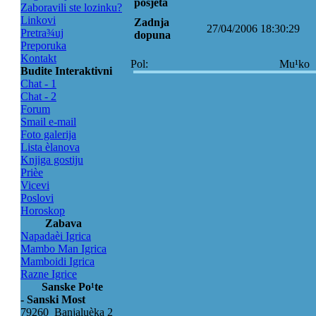
posjeta
Zaboravili ste lozinku?
Linkovi
Zadnja
27/04/2006 18:30:29
Pretra¾uj
dopuna
Preporuka
Kontakt
Pol:
Mu¹ko
Budite Interaktivni
Chat - 1
Chat - 2
Forum
Smail e-mail
Foto galerija
Lista èlanova
Knjiga gostiju
Prièe
Vicevi
Poslovi
Horoskop
Zabava
Napadaèi Igrica
Mambo Man Igrica
Mamboidi Igrica
Razne Igrice
Sanske Po¹te
- Sanski Most
79260 Banjaluèka 2