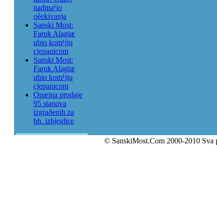
nadma¹io
oèekivanja
Sanski Most:
Faruk Alagiæ
ubio kom¹iju
cjepanicom
Sanski Most:
Faruk Alagiæ
ubio kom¹iju
cjepanicom
Opæina prodaje
95 stanova
izgraðenih za
bh. izbjeglice
© SanskiMost.Com 2000-2010 Sva 