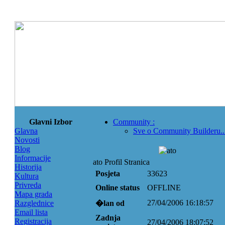
Glavni Izbor
Community
:
Glavna
Sve o Community Builderu..
Novosti
Blog
Informacije
ato Profil Stranica
Historija
Posjeta
33623
Kultura
Privreda
Online status
OFFLINE
Mapa grada
27/04/2006 16:18:57
Razglednice
�lan od
Email lista
Zadnja
Registracija
27/04/2006 18:07:52