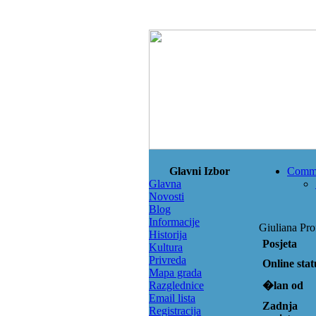
Glavni Izbor
Comm
Glavna
Novosti
Blog
Informacije
Giuliana Prof
Historija
Posjeta
Kultura
Privreda
Online stat
Mapa grada
Razglednice
�lan od
Email lista
Zadnja
Registracija