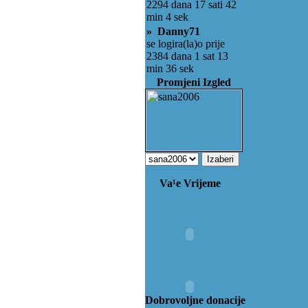
2294 dana 17 sati 42
min 4 sek
» Danny71
se logira(la)o prije
2384 dana 1 sat 13
min 36 sek
Promjeni Izgled
Va¹e Vrijeme
Dobrovoljne donacije