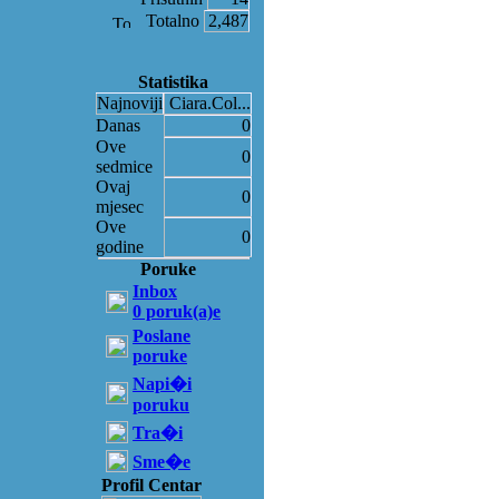
Totalno
2,487
Statistika
Najnoviji
Ciara.Col...
Danas
0
Ove
0
sedmice
Ovaj
0
mjesec
Ove
0
godine
Poruke
Inbox
0 poruk(a)e
Poslane
poruke
Napi�i
poruku
Tra�i
Sme�e
Profil Centar