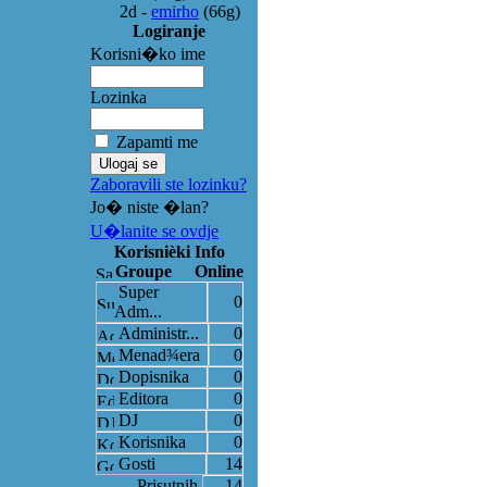
2d
-
emirho
(66g)
Logiranje
Korisni�ko ime
Lozinka
Zapamti me
Zaboravili ste lozinku?
Jo� niste �lan?
U�lanite se ovdje
Korisnièki Info
Groupe
Online
Super
0
Adm...
Administr...
0
Menad¾era
0
Dopisnika
0
Editora
0
DJ
0
Korisnika
0
Gosti
14
Prisutnih
14