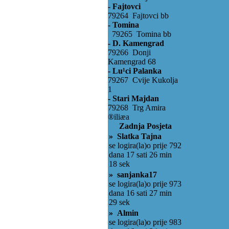
- Fajtovci
79264 Fajtovci bb
- Tomina
79265 Tomina bb
- D. Kamengrad
79266 Donji
Kamengrad 68
- Lu¹ci Palanka
79267 Cvije Kukolja
1
- Stari Majdan
79268 Trg Amira
®iliæa
Zadnja Posjeta
» Slatka Tajna
se logira(la)o prije 792
dana 17 sati 26 min
18 sek
» sanjanka17
se logira(la)o prije 973
dana 16 sati 27 min
29 sek
» Almin
se logira(la)o prije 983