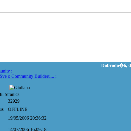
Dobrodo�li, d
unity
:
Sve o Community Builderu...
;
il Stranica
32929
us
OFFLINE
19/05/2006 20:36:32
14/07/2006 16:09:18