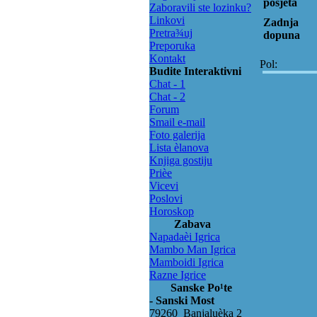
posjeta
Zaboravili ste lozinku?
Linkovi
Zadnja
Pretra¾uj
dopuna
Preporuka
Kontakt
Pol:
Budite Interaktivni
Chat - 1
Chat - 2
Forum
Smail e-mail
Foto galerija
Lista èlanova
Knjiga gostiju
Prièe
Vicevi
Poslovi
Horoskop
Zabava
Napadaèi Igrica
Mambo Man Igrica
Mamboidi Igrica
Razne Igrice
Sanske Po¹te
- Sanski Most
79260 Banjaluèka 2