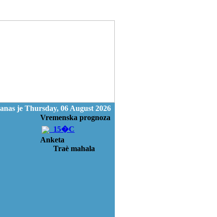
anas je Thursday, 06 August 2026
Vremenska prognoza
15�C
Anketa
Traè mahala