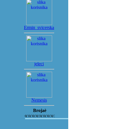
Ermin_svicerska
jeleci
Nemesis
Brojaè