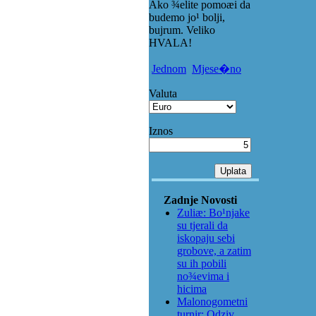
Ako ¾elite pomoæi da
budemo jo¹ bolji,
bujrum. Veliko
HVALA!
Jednom
Mjese�no
Valuta
Iznos
Zadnje Novosti
Zuliæ: Bo¹njake
su tjerali da
iskopaju sebi
grobove, a zatim
su ih pobili
no¾evima i
hicima
Malonogometni
turnir: Odziv