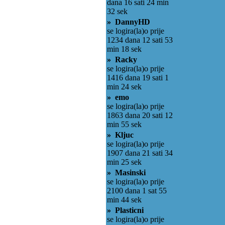
dana 16 sati 24 min
32 sek
» DannyHD
se logira(la)o prije
1234 dana 12 sati 53
min 18 sek
» Racky
se logira(la)o prije
1416 dana 19 sati 1
min 24 sek
» emo
se logira(la)o prije
1863 dana 20 sati 12
min 55 sek
» Kljuc
se logira(la)o prije
1907 dana 21 sati 34
min 25 sek
» Masinski
se logira(la)o prije
2100 dana 1 sat 55
min 44 sek
» Plasticni
se logira(la)o prije