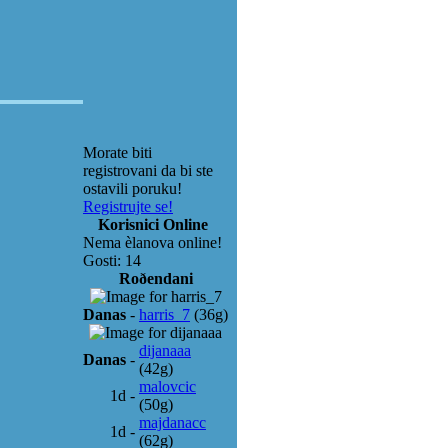
Morate biti
registrovani da bi ste
ostavili poruku!
Registrujte se!
Korisnici Online
Nema èlanova online!
Gosti: 14
Roðendani
Danas
-
harris_7
(36g)
dijanaaa
Danas
-
(42g)
malovcic
1d
-
(50g)
majdanacc
1d
-
(62g)