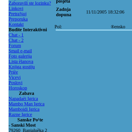
posjeta
Zaboravili ste lozinku?
Linkovi
Zadnja
11/11/2005 18:32:06
Pretra¾uj
dopuna
Preporuka
Kontakt
Pol:
®ensko
Budite Interaktivni
Chat - 1
Chat - 2
Forum
Smail e-mail
Foto galerija
Lista èlanova
Knjiga gostiju
Prièe
Vicevi
Poslovi
Horoskop
Zabava
Napadaèi Igrica
Mambo Man Igrica
Mamboidi Igrica
Razne Igrice
Sanske Po¹te
- Sanski Most
79260 Banjaluèka 2