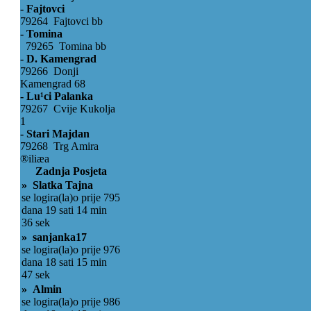
- Fajtovci
79264 Fajtovci bb
- Tomina
79265 Tomina bb
- D. Kamengrad
79266 Donji
Kamengrad 68
- Lu¹ci Palanka
79267 Cvije Kukolja
1
- Stari Majdan
79268 Trg Amira
®iliæa
Zadnja Posjeta
» Slatka Tajna
se logira(la)o prije 795
dana 19 sati 14 min
36 sek
» sanjanka17
se logira(la)o prije 976
dana 18 sati 15 min
47 sek
» Almin
se logira(la)o prije 986