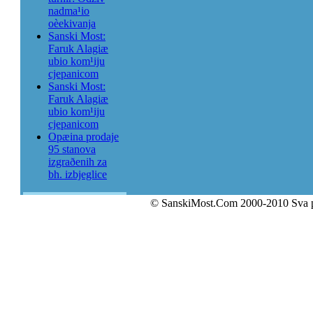
nadma¹io
oèekivanja
Sanski Most:
Faruk Alagiæ
ubio kom¹iju
cjepanicom
Sanski Most:
Faruk Alagiæ
ubio kom¹iju
cjepanicom
Opæina prodaje
95 stanova
izgraðenih za
bh. izbjeglice
© SanskiMost.Com 2000-2010 Sva 