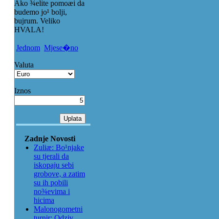
Ako ¾elite pomoæi da
budemo jo¹ bolji,
bujrum. Veliko
HVALA!
Jednom
Mjese�no
Valuta
Iznos
Zadnje Novosti
Zuliæ: Bo¹njake
su tjerali da
iskopaju sebi
grobove, a zatim
su ih pobili
no¾evima i
hicima
Malonogometni
turnir: Odziv