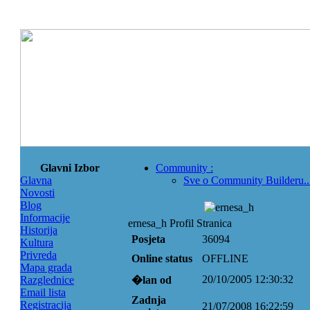
Glavni Izbor
Community
:
Glavna
Sve o Community Builderu..
Novosti
Blog
Informacije
ernesa_h Profil Stranica
Historija
Posjeta
36094
Kultura
Privreda
Online status
OFFLINE
Mapa grada
20/10/2005 12:30:32
Razglednice
�lan od
Email lista
Zadnja
Registracija
21/07/2008 16:22:59