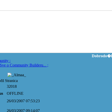
Dobrodo�li
unity
:
Sve o Community Builderu...
;
il Stranica
32018
us
OFFLINE
26/03/2007 07:53:23
26/03/2007 09:14:07