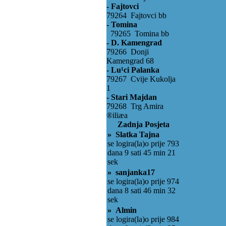
- Fajtovci
79264 Fajtovci bb
- Tomina
79265 Tomina bb
- D. Kamengrad
79266 Donji
Kamengrad 68
- Lu¹ci Palanka
79267 Cvije Kukolja
1
- Stari Majdan
79268 Trg Amira
®iliæa
Zadnja Posjeta
» Slatka Tajna
se logira(la)o prije 793
dana 9 sati 45 min 21
sek
» sanjanka17
se logira(la)o prije 974
dana 8 sati 46 min 32
sek
» Almin
se logira(la)o prije 984