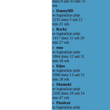
dana 8 sati 43 min 35
sek
» DannyHD
se logira(la)o prije
1235 dana 5 sati 12
min 21 sek
» Racky
se logira(la)o prije
1417 dana 11 sati 20
min 27 sek
» emo
se logira(la)o prije
1864 dana 12 sati 31
min 58 sek
» Kljuc
se logira(la)o prije
1908 dana 13 sati 53
min 28 sek
» Masinski
se logira(la)o prije
2100 dana 18 sati 14
min 47 sek
» Plasticni
se logira(la)o prije