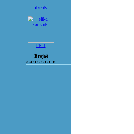
dzenis
EkiT
Brojaè