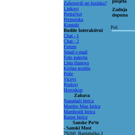
posjeta
Zaboravili ste lozinku?
Linkovi
Zadnja
Pretra¾uj
dopuna
Preporuka
Kontakt
Pol:
Budite Interaktivni
Chat - 1
Chat - 2
Forum
Smail e-mail
Foto galerija
Lista èlanova
Knjiga gostiju
Prièe
Vicevi
Poslovi
Horoskop
Zabava
Napadaèi Igrica
Mambo Man Igrica
Mamboidi Igrica
Razne Igrice
Sanske Po¹te
- Sanski Most
79260 Banjaluèka 2