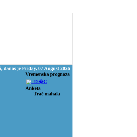
, danas je Friday, 07 August 2026
Vremenska prognoza
15�C
Anketa
Traè mahala