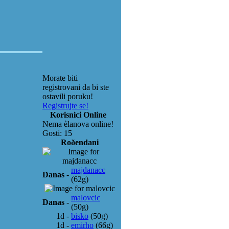
Morate biti
registrovani da bi ste
ostavili poruku!
Registrujte se!
Korisnici Online
Nema èlanova online!
Gosti: 15
Roðendani
majdanacc
Danas
-
(62g)
malovcic
Danas
-
(50g)
1d
-
bisko
(50g)
1d
-
emirho
(66g)