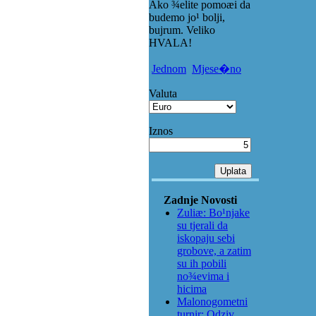
Ako ¾elite pomoæi da
budemo jo¹ bolji,
bujrum. Veliko
HVALA!
Jednom
Mjese�no
Valuta
Iznos
Zadnje Novosti
Zuliæ: Bo¹njake
su tjerali da
iskopaju sebi
grobove, a zatim
su ih pobili
no¾evima i
hicima
Malonogometni
turnir: Odziv