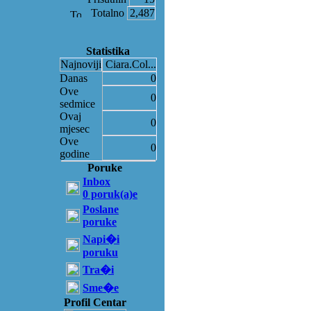
Totalno
2,487
Statistika
Najnoviji
Ciara.Col...
Danas
0
Ove
0
sedmice
Ovaj
0
mjesec
Ove
0
godine
Poruke
Inbox
0 poruk(a)e
Poslane
poruke
Napi�i
poruku
Tra�i
Sme�e
Profil Centar