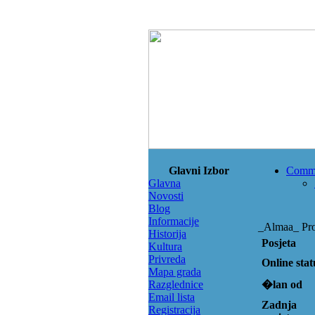
Glavni Izbor
Comm
Glavna
Novosti
Blog
Informacije
_Almaa_ Prof
Historija
Posjeta
Kultura
Privreda
Online stat
Mapa grada
Razglednice
�lan od
Email lista
Zadnja
Registracija