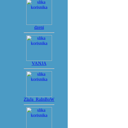
dzeni
VANJA
ZlaJa_RaInBoW