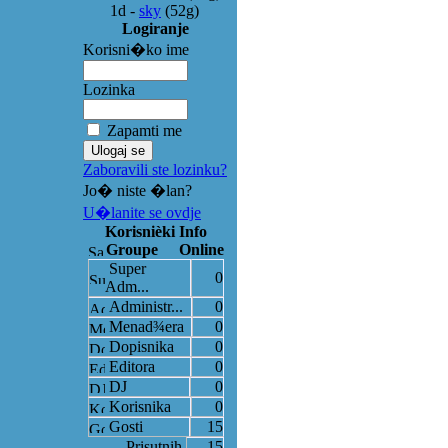
1d
-
sky
(52g)
Logiranje
Korisni�ko ime
Lozinka
Zapamti me
Zaboravili ste lozinku?
Jo� niste �lan?
U�lanite se ovdje
Korisnièki Info
Groupe
Online
Super
0
Adm...
Administr...
0
Menad¾era
0
Dopisnika
0
Editora
0
DJ
0
Korisnika
0
Gosti
15
Prisutnih
15