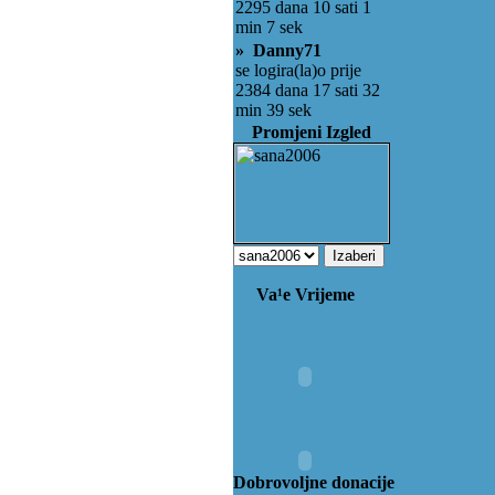
2295 dana 10 sati 1
min 7 sek
» Danny71
se logira(la)o prije
2384 dana 17 sati 32
min 39 sek
Promjeni Izgled
Va¹e Vrijeme
Dobrovoljne donacije