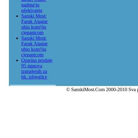
nadma¹io
oèekivanja
Sanski Most:
Faruk Alagiæ
ubio kom¹iju
cjepanicom
Sanski Most:
Faruk Alagiæ
ubio kom¹iju
cjepanicom
Opæina prodaje
95 stanova
izgraðenih za
bh. izbjeglice
© SanskiMost.Com 2000-2010 Sva 