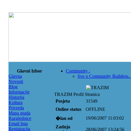
Glavni Izbor
Community
:
Glavna
Sve o Community Builderu..
Novosti
Blog
Informacije
TRAZIM Profil Stranica
Historija
Posjeta
31549
Kultura
Privreda
Online status
OFFLINE
Mapa grada
19/06/2007 11:03:02
Razglednice
�lan od
Email lista
Zadnja
Registracija
28/06/2007 13:24:56