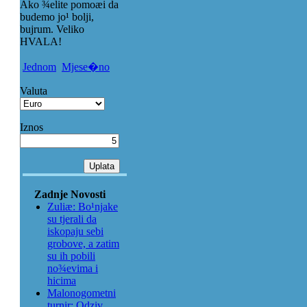
Ako ¾elite pomoæi da
budemo jo¹ bolji,
bujrum. Veliko
HVALA!
Jednom
Mjese�no
Valuta
Iznos
Zadnje Novosti
Zuliæ: Bo¹njake
su tjerali da
iskopaju sebi
grobove, a zatim
su ih pobili
no¾evima i
hicima
Malonogometni
turnir: Odziv