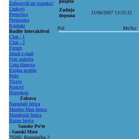
posjeta
Zaboravili ste lozinku?
Linkovi
Zadnja
21/06/2007 13:55:32
Pretra¾uj
dopuna
Preporuka
Kontakt
Pol:
Mu¹ko
Budite Interaktivni
Chat - 1
Chat - 2
Forum
Smail e-mail
Foto galerija
Lista èlanova
Knjiga gostiju
Prièe
Vicevi
Poslovi
Horoskop
Zabava
Napadaèi Igrica
Mambo Man Igrica
Mamboidi Igrica
Razne Igrice
Sanske Po¹te
- Sanski Most
79260 Banjaluèka 2