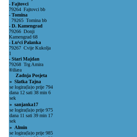
- Fajtovci
79264 Fajtovci bb
- Tomina
79265 Tomina bb
- D. Kamengrad
79266 Donji
Kamengrad 68
- Lu¹ci Palanka
79267 Cvije Kukolja
1
- Stari Majdan
79268 Trg Amira
®iliæa
Zadnja Posjeta
» Slatka Tajna
se logira(la)o prije 794
dana 12 sati 38 min 6
sek
» sanjanka17
se logira(la)o prije 975
dana 11 sati 39 min 17
sek
» Almin
se logira(la)o prije 985