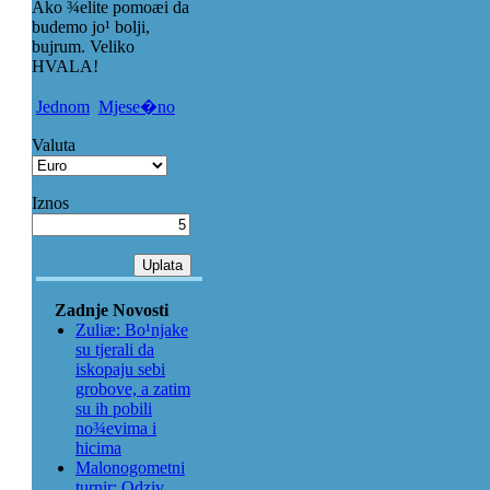
Ako ¾elite pomoæi da
budemo jo¹ bolji,
bujrum. Veliko
HVALA!
Jednom
Mjese�no
Valuta
Iznos
Zadnje Novosti
Zuliæ: Bo¹njake
su tjerali da
iskopaju sebi
grobove, a zatim
su ih pobili
no¾evima i
hicima
Malonogometni
turnir: Odziv