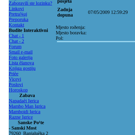
posjeta
Zaboravili ste lozinku?
Linkovi
Zadnja
07/05/2009 12:59:29
Pretra¾uj
dopuna
Preporuka
Kontakt
Mjesto roðenja:
Budite Interaktivni
Mjesto boravka:
Chat - 1
Pol:
Chat - 2
Forum
Smail e-mail
Foto galerija
Lista èlanova
Knjiga gostiju
Prièe
Vicevi
Poslovi
Horoskop
Zabava
Napadaèi Igrica
Mambo Man Igrica
Mamboidi Igrica
Razne Igrice
Sanske Po¹te
- Sanski Most
79260 Banjaluèka 2