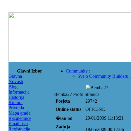
Glavni Izbor
Community
:
Glavna
Sve o Community Builderu..
Novosti
Blog
Informacije
Bemba27 Profil Stranica
Historija
Posjeta
29742
Kultura
Privreda
Online status
OFFLINE
Mapa grada
29/01/2009 11:13:21
Razglednice
�lan od
Email lista
Zadnja
Registracija
18/05/2009 00:17:06