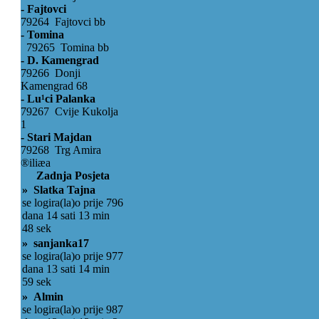
- Fajtovci
79264 Fajtovci bb
- Tomina
79265 Tomina bb
- D. Kamengrad
79266 Donji
Kamengrad 68
- Lu¹ci Palanka
79267 Cvije Kukolja
1
- Stari Majdan
79268 Trg Amira
®iliæa
Zadnja Posjeta
» Slatka Tajna
se logira(la)o prije 796
dana 14 sati 13 min
48 sek
» sanjanka17
se logira(la)o prije 977
dana 13 sati 14 min
59 sek
» Almin
se logira(la)o prije 987