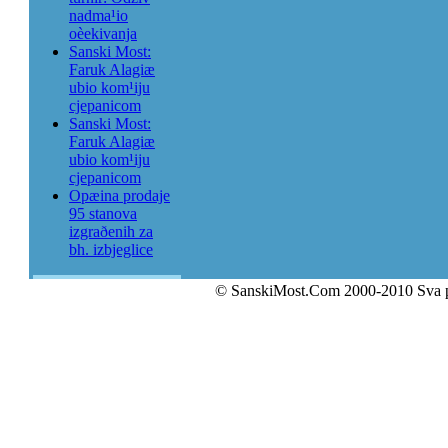
nadma¹io
oèekivanja
Sanski Most:
Faruk Alagiæ
ubio kom¹iju
cjepanicom
Sanski Most:
Faruk Alagiæ
ubio kom¹iju
cjepanicom
Opæina prodaje
95 stanova
izgraðenih za
bh. izbjeglice
© SanskiMost.Com 2000-2010 Sva 