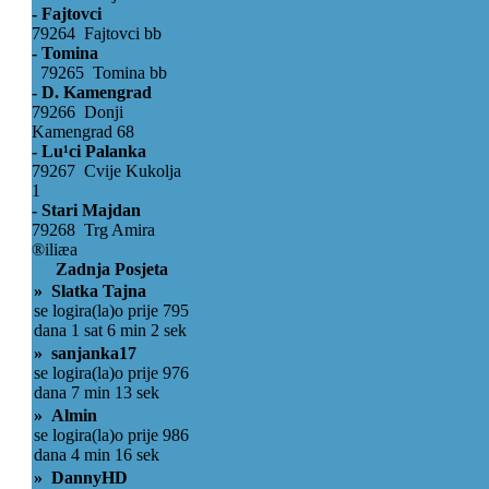
- Fajtovci
79264 Fajtovci bb
- Tomina
79265 Tomina bb
- D. Kamengrad
79266 Donji
Kamengrad 68
- Lu¹ci Palanka
79267 Cvije Kukolja
1
- Stari Majdan
79268 Trg Amira
®iliæa
Zadnja Posjeta
» Slatka Tajna
se logira(la)o prije 795
dana 1 sat 6 min 2 sek
» sanjanka17
se logira(la)o prije 976
dana 7 min 13 sek
» Almin
se logira(la)o prije 986
dana 4 min 16 sek
» DannyHD