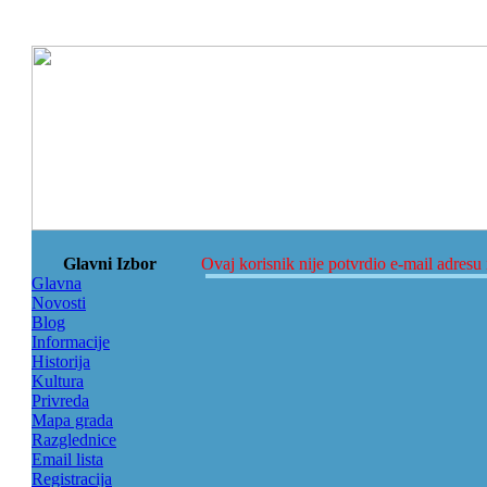
Glavni Izbor
Ovaj korisnik nije potvrdio e-mail adresu 
Glavna
Novosti
Blog
Informacije
Historija
Kultura
Privreda
Mapa grada
Razglednice
Email lista
Registracija