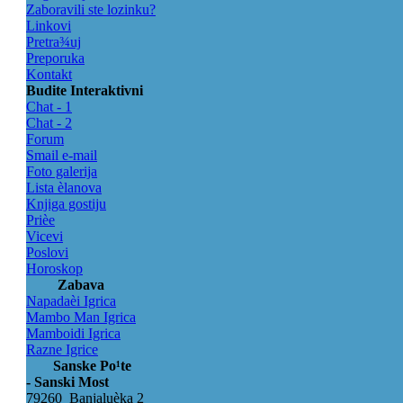
Zaboravili ste lozinku?
Linkovi
Pretra¾uj
Preporuka
Kontakt
Budite Interaktivni
Chat - 1
Chat - 2
Forum
Smail e-mail
Foto galerija
Lista èlanova
Knjiga gostiju
Prièe
Vicevi
Poslovi
Horoskop
Zabava
Napadaèi Igrica
Mambo Man Igrica
Mamboidi Igrica
Razne Igrice
Sanske Po¹te
- Sanski Most
79260 Banjaluèka 2