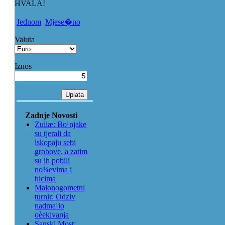
HVALA!
Jednom
Mjese�no
Valuta
Iznos
Zadnje Novosti
Zuliæ: Bo¹njake
su tjerali da
iskopaju sebi
grobove, a zatim
su ih pobili
no¾evima i
hicima
Malonogometni
turnir: Odziv
nadma¹io
oèekivanja
Sanski Most: