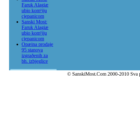
Faruk Alagiæ
ubio kom¹iju
cjepanicom
Sanski Most:
Faruk Alagiæ
ubio kom¹iju
cjepanicom
Opæina prodaje
95 stanova
izgraðenih za
bh. izbjeglice
© SanskiMost.Com 2000-2010 Sva 