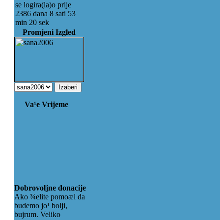
se logira(la)o prije
2386 dana 8 sati 53
min 20 sek
Promjeni Izgled
Va¹e Vrijeme
Dobrovoljne donacije
Ako ¾elite pomoæi da
budemo jo¹ bolji,
bujrum. Veliko