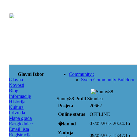
Glavni Izbor
Community
:
Glavna
Sve o Community Builderu..
Novosti
Blog
Informacije
Sunny88 Profil Stranica
Historija
Posjeta
20662
Kultura
Privreda
Online status
OFFLINE
Mapa grada
07/05/2013 20:34:16
Razglednice
�lan od
Email lista
Zadnja
Registracija
09/05/2013 15:47:15