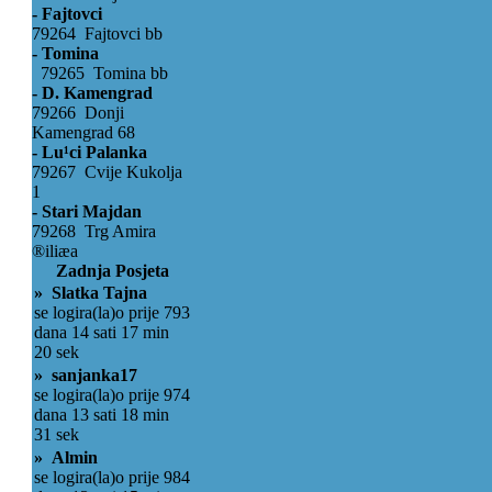
- Fajtovci
79264 Fajtovci bb
- Tomina
79265 Tomina bb
- D. Kamengrad
79266 Donji
Kamengrad 68
- Lu¹ci Palanka
79267 Cvije Kukolja
1
- Stari Majdan
79268 Trg Amira
®iliæa
Zadnja Posjeta
» Slatka Tajna
se logira(la)o prije 793
dana 14 sati 17 min
20 sek
» sanjanka17
se logira(la)o prije 974
dana 13 sati 18 min
31 sek
» Almin
se logira(la)o prije 984