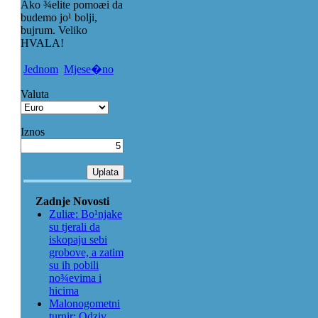
Ako ¾elite pomoæi da
budemo jo¹ bolji,
bujrum. Veliko
HVALA!
Jednom
Mjese�no
Valuta
Iznos
Zadnje Novosti
Zuliæ: Bo¹njake
su tjerali da
iskopaju sebi
grobove, a zatim
su ih pobili
no¾evima i
hicima
Malonogometni
turnir: Odziv