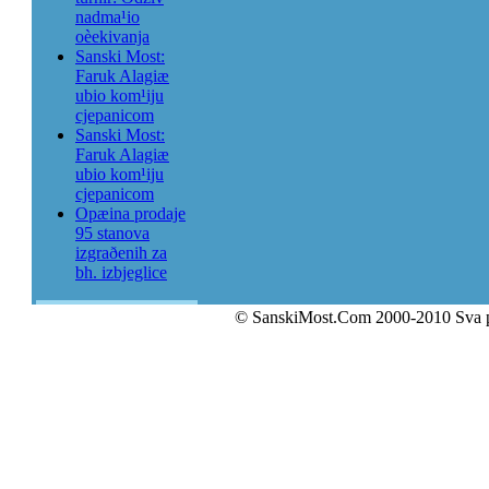
nadma¹io
oèekivanja
Sanski Most:
Faruk Alagiæ
ubio kom¹iju
cjepanicom
Sanski Most:
Faruk Alagiæ
ubio kom¹iju
cjepanicom
Opæina prodaje
95 stanova
izgraðenih za
bh. izbjeglice
© SanskiMost.Com 2000-2010 Sva 