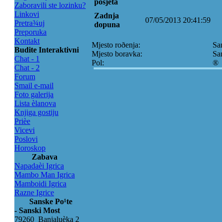
posjeta
Zaboravili ste lozinku?
Linkovi
Zadnja
07/05/2013 20:41:59
Pretra¾uj
dopuna
Preporuka
Kontakt
Mjesto roðenja:
Sa
Budite Interaktivni
Mjesto boravka:
Sa
Chat - 1
Pol:
®
Chat - 2
Forum
Smail e-mail
Foto galerija
Lista èlanova
Knjiga gostiju
Prièe
Vicevi
Poslovi
Horoskop
Zabava
Napadaèi Igrica
Mambo Man Igrica
Mamboidi Igrica
Razne Igrice
Sanske Po¹te
- Sanski Most
79260 Banjaluèka 2