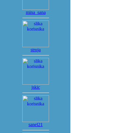
mina_sana
struja
jskic
sanel21