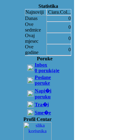
Statistika
Najnoviji
Ciara.Col...
Danas
0
Ove
0
sedmice
Ovaj
0
mjesec
Ove
0
godine
Poruke
Inbox
0 poruk(a)e
Poslane
poruke
Napi�i
poruku
Tra�i
Sme�e
Profil Centar