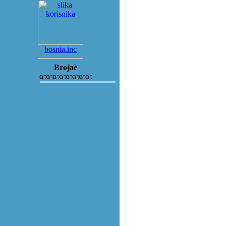
bosnia.inc
Brojaè