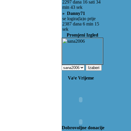
2297 dana 16 sati 34
min 43 sek
» Danny71
se logira(la)o prije
2387 dana 6 min 15
sek
Promjeni Izgled
Va¹e Vrijeme
Dobrovoljne donacije