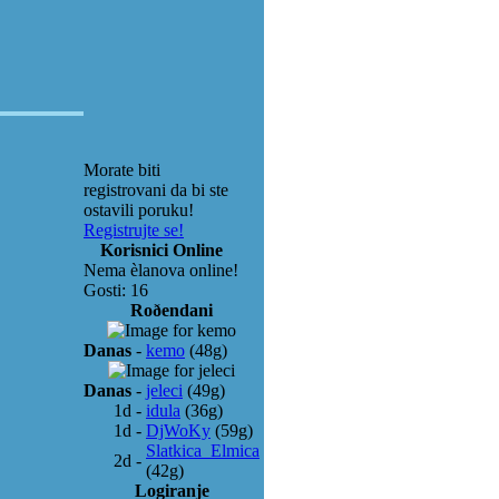
Morate biti
registrovani da bi ste
ostavili poruku!
Registrujte se!
Korisnici Online
Nema èlanova online!
Gosti: 16
Roðendani
Danas
-
kemo
(48g)
Danas
-
jeleci
(49g)
1d
-
idula
(36g)
1d
-
DjWoKy
(59g)
Slatkica_Elmica
2d
-
(42g)
Logiranje