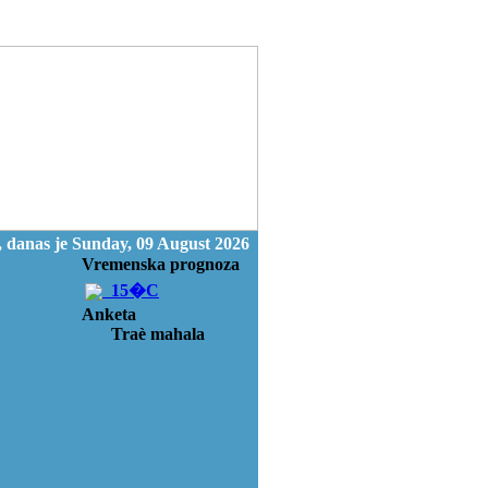
 danas je Sunday, 09 August 2026
Vremenska prognoza
15�C
Anketa
Traè mahala