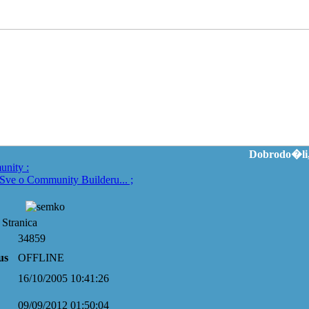
Dobrodo�li,
unity
:
Sve o Community Builderu...
;
 Stranica
34859
us
OFFLINE
16/10/2005 10:41:26
09/09/2012 01:50:04