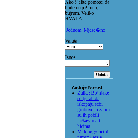
Ako ¾elite pomoæi da
budemo jo¹ bolji,
bujrum. Veliko
HVALA!
Jednom
Mjese�no
Valuta
Iznos
Zadnje Novosti
Zuliæ: Bo¹njake
su tjerali da
iskopaju sebi
grobove, a zatim
su ih pobili
no¾evima i
hicima
Malonogometni
turnir: Odziv