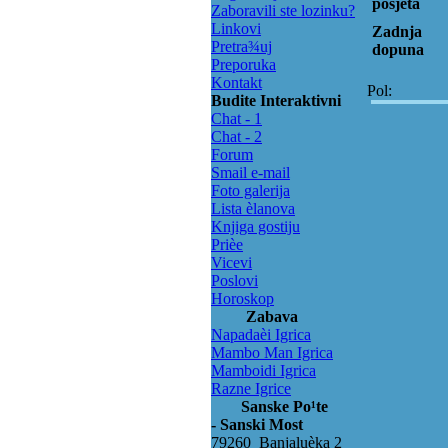
posjeta
Zaboravili ste lozinku?
Linkovi
Zadnja
Pretra¾uj
dopuna
Preporuka
Kontakt
Pol:
Budite Interaktivni
Chat - 1
Chat - 2
Forum
Smail e-mail
Foto galerija
Lista èlanova
Knjiga gostiju
Prièe
Vicevi
Poslovi
Horoskop
Zabava
Napadaèi Igrica
Mambo Man Igrica
Mamboidi Igrica
Razne Igrice
Sanske Po¹te
- Sanski Most
79260 Banjaluèka 2