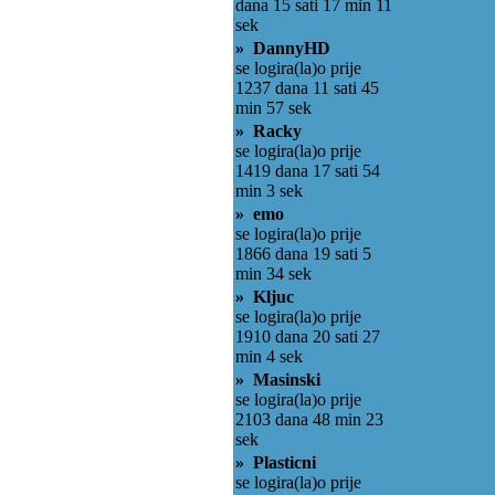
dana 15 sati 17 min 11
sek
» DannyHD
se logira(la)o prije
1237 dana 11 sati 45
min 57 sek
» Racky
se logira(la)o prije
1419 dana 17 sati 54
min 3 sek
» emo
se logira(la)o prije
1866 dana 19 sati 5
min 34 sek
» Kljuc
se logira(la)o prije
1910 dana 20 sati 27
min 4 sek
» Masinski
se logira(la)o prije
2103 dana 48 min 23
sek
» Plasticni
se logira(la)o prije