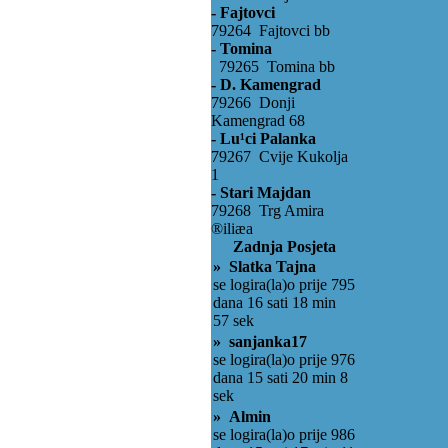
- Fajtovci
79264 Fajtovci bb
- Tomina
79265 Tomina bb
- D. Kamengrad
79266 Donji
Kamengrad 68
- Lu¹ci Palanka
79267 Cvije Kukolja
1
- Stari Majdan
79268 Trg Amira
®iliæa
Zadnja Posjeta
» Slatka Tajna
se logira(la)o prije 795
dana 16 sati 18 min
57 sek
» sanjanka17
se logira(la)o prije 976
dana 15 sati 20 min 8
sek
» Almin
se logira(la)o prije 986