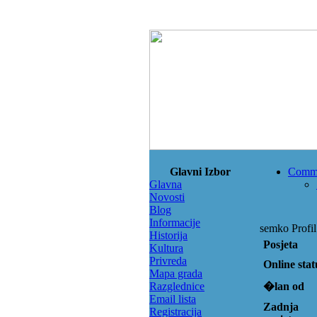
Glavni Izbor
Comm
Glavna
Novosti
Blog
Informacije
semko Profil
Historija
Posjeta
Kultura
Privreda
Online stat
Mapa grada
Razglednice
�lan od
Email lista
Zadnja
Registracija