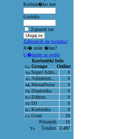
Korisni�ko ime
Lozinka
Zapamti me
Zaboravili ste lozinku?
Jo� niste �lan?
U�lanite se ovdje
Korisnièki Info
Groupe
Online
Super Adm...
0
Administr...
0
Menad¾era
0
Dopisnika
0
Editora
0
DJ
0
Korisnika
0
Gosti
16
Prisutnih
16
Totalno
2,487